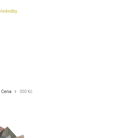
předvolby
t Cena
300 Kč