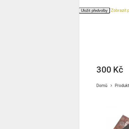
Zobrazit 
Přijmout
Odmítnout
Zobrazit předvolby
Uložit předvolby
Zásady cookies
Ochrana osobních údajů
300 Kč
Domů
Produk