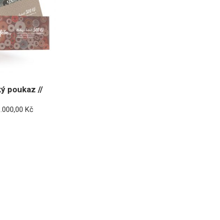
ý poukaz //
Rozpětí
3.000,00
Kč
cen:
300,00 Kč
až
3.000,00 Kč