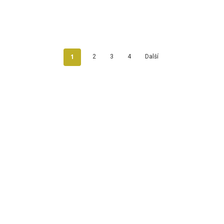
1
2
3
4
Další