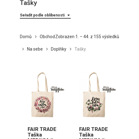
Tašky
Seřadit podle oblíbenosti
Seřazeno
Domů
Obchod
Zobrazen 1. – 44. z 155 výsledků
podle
Na sebe
Doplňky
Tašky
oblíbenost
FAIR TRADE
FAIR TRADE
Taška
Taška