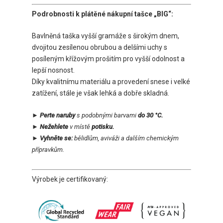
Podrobnosti k plátěné nákupní tašce „BIG“:
Bavlněná taška vyšší gramáže s širokým dnem,
dvojitou zesílenou obrubou a delšími uchy s
posíleným křížovým prošitím pro vyšší odolnost a
lepší nosnost.
Díky kvalitnímu materiálu a provedení snese i velké
zatížení, stále je však lehká a dobře skladná.
► Perte naruby
s podobnými barvami
do 30 °C.
► Nežehlete
v místě
potisku.
► Vyhněte se:
bělidlům, aviváži a dalším chemickým
přípravkům.
Výrobek je certifikovaný: