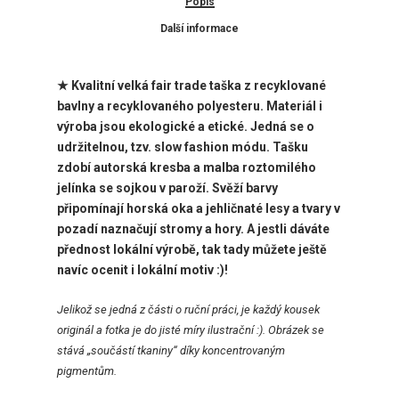
Popis
Další informace
★ Kvalitní velká fair trade taška z recyklované
bavlny a recyklovaného polyesteru. Materiál i
výroba jsou ekologické a etické. Jedná se o
udržitelnou, tzv. slow fashion módu. Tašku
zdobí autorská kresba a malba roztomilého
jelínka se sojkou v paroží. Svěží barvy
připomínají horská oka a jehličnaté lesy a tvary v
pozadí naznačují stromy a hory. A jestli dáváte
přednost lokální výrobě, tak tady můžete ještě
navíc ocenit i lokální motiv :)!
Jelikož
se jedná z části o ruční práci, je každý kousek
originál a fotka je do jisté míry ilustrační :). Obrázek se
stává „součástí tkaniny“ díky koncentrovaným
pigmentům.