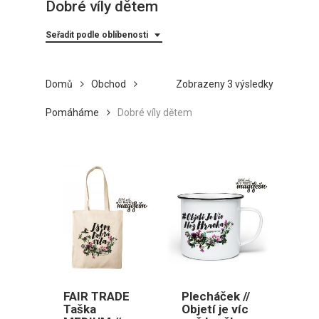
Dobré víly dětem
Seřadit podle oblíbenosti
Seřazeno
Domů
Obchod
Zobrazeny 3 výsledky
podle
Pomáháme
Dobré víly dětem
oblíbenost
FAIR TRADE
Plecháček //
Taška
Objetí je víc