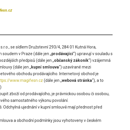
fesn.cz
s.r.o., se sídlem Družstevní 293/4, 284 01 Kutná Hora,
m soudem v Praze (dále jen „
prodávající
“) upravují v souladu s
ozdějších předpisů (dále jen „
občanský zákoník
“) vzájemná
mlouvy (dále jen „
kupní smlouva
“) uzavírané mezi
rnetového obchodu prodávajícího. Internetový obchod je
ttps://www.magifesn.cz
(dále jen „
webová stránka
“), a to
)
pit zboží od prodávajícího, je právnickou osobou či osobou,
i svého samostatného výkonu povolání.
. Odchylná ujednání v kupní smlouvě mají
přednost před
 smlouva a obchodní podmínky jsou vyhotoveny v českém