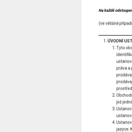
Na každé odstoupen
(ve většině přípa
ÚVODNÍ US
Tyto obc
identifi
ustanove
práva a 
prodávaj
prodáva
prostřed
Obchodní
jež jedn
Ustanov
ustanov
Ustanov
jazyce. 