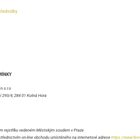
předvolby
MÍNKY
 s.r.o.
í 293/4, 284 01 Kutná Hora
m rejstříku vedeném Městským soudem v Praze
ostřednictvím on-line obchodu umístěného na internetové adrese
https://www.fes