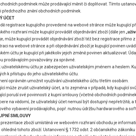
chodních podmínek může prodávající měnit či doplňovat. Tímto ustanov
ti předchozího znění obchodních podmínek.
Ý ÚČET
dě registrace kupujícího provedené na webové stránce může kupující př
ského rozhraní může kupující provádět objednávání zboží (dále jen „
uživ
, může kupující provádět objednávání zboží též bez registrace přímo 
straci na webové stránce a při objednávání zboží je kupující povinen uv
ském účtu je kupující při jakékoliv jejich změně povinen aktualizovat. Ú
ou prodávajícím považovány za správné.
k uživatelskému účtu je zabezpečen uživatelským jménem a heslem. Kup
ch k přístupu do jeho uživatelského účtu.
 není oprávněn umožnit využívání uživatelského účtu třetím osobám.
ící může zrušit uživatelský účet, a to zejména v případě, kdy kupující svů
jící poruší své povinnosti z kupní smlouvy (včetně obchodních podmínek
 bere na vědomí, že uživatelský účet nemusí být dostupný nepřetržitě,
vého vybavení prodávajícího, popř. nutnou údržbu hardwarového a sof
KUPNÍ SMLOUVY
prezentace zboží umístěná ve webovém rozhraní obchodu je informativn
ohledně tohoto zboží. Ustanovení § 1732 odst. 2 občanského zákoníku 