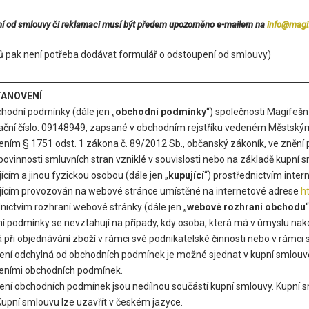
í od smlouvy či reklamaci musí být předem upozorněno e-mailem na
info@magi
dů pak není potřeba dodávat formulář o odstoupení od smlouvy)
TANOVENÍ
hodní podmínky (dále jen „
obchodní podmínky
“) společnosti Magifešn 
kační číslo: 09148949, zapsané v obchodním rejstříku vedeném Městský
ním § 1751 odst. 1 zákona č. 89/2012 Sb., občanský zákoník, ve znění p
povinnosti smluvních stran vzniklé v souvislosti nebo na základě kupní s
ícím a jinou fyzickou osobou (dále jen „
kupující
“) prostřednictvím inte
jícím provozován na webové stránce umístěné na internetové adrese
h
nictvím rozhraní webové stránky (dále jen „
webové rozhraní obchodu
“
 podmínky se nevztahují na případy, kdy osoba, která má v úmyslu nakou
á při objednávání zboží v rámci své podnikatelské činnosti nebo v rámc
ení odchylná od obchodních podmínek je možné sjednat v kupní smlouvě
eními obchodních podmínek.
ení obchodních podmínek jsou nedílnou součástí kupní smlouvy. Kupní
Kupní smlouvu lze uzavřít v českém jazyce.