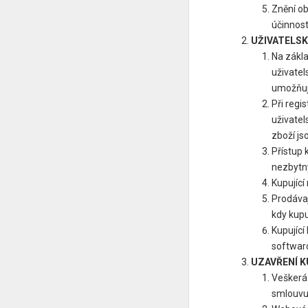
Znění ob
účinnos
UŽIVATELSK
Na zákla
uživatel
umožňuje
Při regi
uživatel
zboží js
Přístup 
nezbytný
Kupující
Prodávaj
kdy kupu
Kupující
softwaro
UZAVŘENÍ 
Veškerá 
smlouvu 