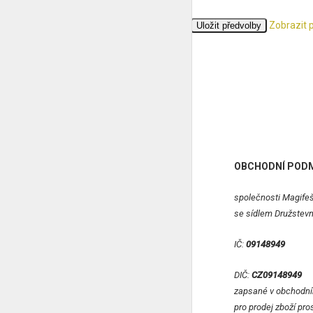
Zobrazit 
Přijmout
Odmítnout
Zobrazit předvolby
Uložit předvolby
Zásady cookies
Ochrana osobních údajů
OBCHODNÍ POD
společnosti Magifešn
se sídlem Družstevn
IČ:
09148949
DIČ:
CZ09148949
zapsané v obchodní
pro prodej zboží pr