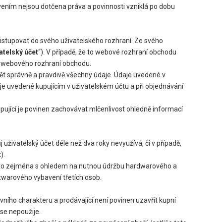
ením nejsou dotčena práva a povinnosti vzniklá po dobu
istupovat do svého uživatelského rozhraní. Ze svého
atelský účet
“). V případě, že to webové rozhraní obchodu
z webového rozhraní obchodu.
ádět správně a pravdivě všechny údaje. Údaje uvedené v
daje uvedené kupujícím v uživatelském účtu a při objednávání
ující je povinen zachovávat mlčenlivost ohledně informací
j uživatelský účet déle než dva roky nevyužívá, či v případě,
).
 a to zejména s ohledem na nutnou údržbu hardwarového a
twarového vybavení třetích osob.
ího charakteru a prodávající není povinen uzavřít kupní
se nepoužije.