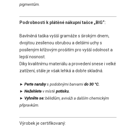
pigmentům.
Podrobnosti k plátěné nákupní tašce „BIG“:
Bavlněná taška vyšší gramáže s širokým dnem,
dvojitou zesílenou obrubou a delšími uchy s
posíleným křížovým prošitím pro vyšší odolnost a
lepší nosnost.
Díky kvalitnímu materiálu a provedení snese i velké
zatížení, stále je však lehká a dobře skladná.
► Perte naruby
s podobnými barvami
do 30 °C.
► Nežehlete
v místě
potisku.
► Vyhněte se:
bělidlům, aviváži a dalším chemickým
přípravkům.
Výrobek je certifikovaný: