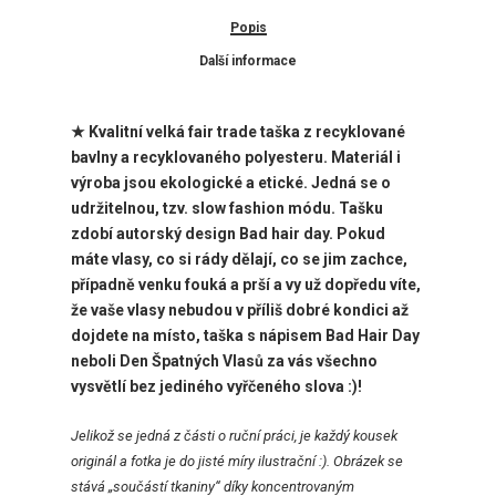
Popis
Další informace
★ Kvalitní velká fair trade taška z recyklované
bavlny a recyklovaného polyesteru. Materiál i
výroba jsou ekologické a etické. Jedná se o
udržitelnou, tzv. slow fashion módu. Tašku
zdobí autorský design Bad hair day. Pokud
máte vlasy, co si rády dělají, co se jim zachce,
případně venku fouká a prší a vy už dopředu víte,
že vaše vlasy nebudou v příliš dobré kondici až
dojdete na místo, taška s nápisem Bad Hair Day
neboli Den Špatných Vlasů za vás všechno
vysvětlí bez jediného vyřčeného slova :)!
Jelikož
se jedná z části o ruční práci, je každý kousek
originál a fotka je do jisté míry ilustrační :). Obrázek se
stává „součástí tkaniny“ díky koncentrovaným