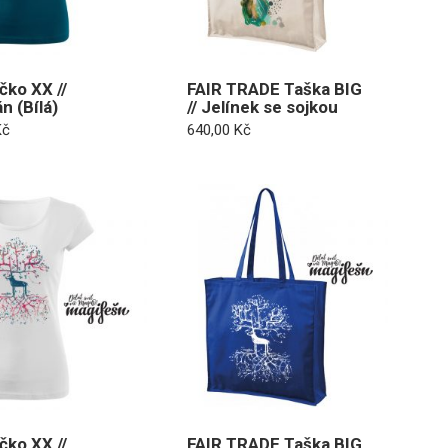
čko XX //
FAIR TRADE Taška BIG
n (Bílá)
// Jelínek se sojkou
Kč
640,00
Kč
čko XX //
FAIR TRADE Taška BIG