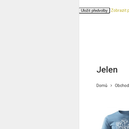
Zobrazit 
Přijmout
Odmítnout
Zobrazit předvolby
Uložit předvolby
Zásady cookies
Ochrana osobních údajů
Jelen
Domů
Obchod