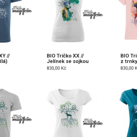
XY //
BIO Tričko XX //
BIO Tr
lá)
Jelínek se sojkou
z trnk
830,00
Kč
830,00