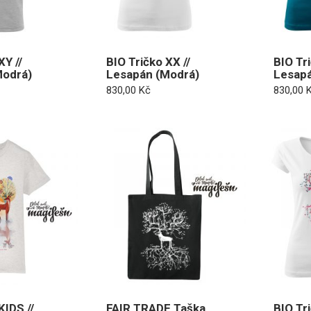
XY //
BIO Tričko XX //
BIO Tri
Modrá)
Lesapán (Modrá)
Lesapá
830,00
Kč
830,00
KIDS //
FAIR TRADE Taška
BIO Tri