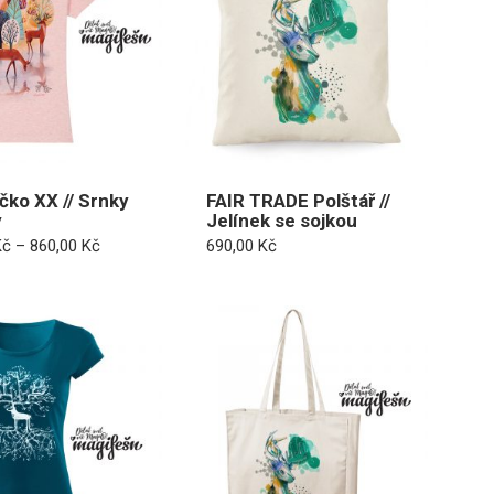
ičko XX // Srnky
FAIR TRADE Polštář //
y
Jelínek se sojkou
Rozpětí
Kč
–
860,00
Kč
690,00
Kč
cen:
830,00 Kč
až
860,00 Kč