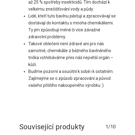
až 25 % spotřeby insekticidů. Tím dochází k
velkému znečišťování vody a půdy.
Lidé, kteří tuto bavlnu pěstují a zpracovávají se
dostávají do kontaktu s mnoha chemikáliemi.
Ty jim způsobují méně či více závažné
zdravotní problémy.
Takové oblečení není zdravé ani pro nás
samotné, chemikálie z běžného bavlněného
trička vstřebáváme přes náš největší orgán –
kůži.
Buďme pozorní a soucitní k sobě i k ostatním.
Zajímejme se o způsob zpracování a původ
vašeho příštího nakoupeného výrobku :).
Související produkty
1/10