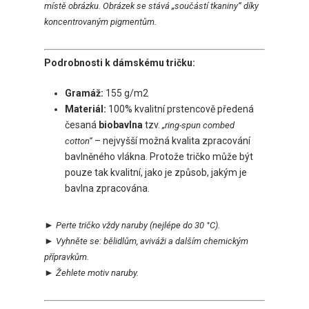
místě obrázku. Obrázek se stává „součástí tkaniny“ díky
koncentrovaným pigmentům.
Podrobnosti k dámskému tričku:
Gramáž:
155 g/m2
Materiál:
100% kvalitní prstencově předená
česaná
biobavlna
tzv.
„ring-spun combed
– nejvyšší možná kvalita zpracování
cotton“
bavlněného vlákna. Protože tričko může být
pouze tak kvalitní, jako je způsob, jakým je
bavlna zpracována.
►
Perte tričko vždy naruby
(nejlépe do 30 °C).
►
Vyhněte se:
bělidlům, aviváži a dalším chemickým
přípravkům.
►
Ž
ehlete motiv naruby.