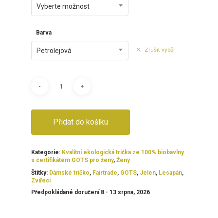
Vyberte možnost
Barva
Zrušit výběr
Petrolejová
Přidat do košíku
Kategorie:
Kvalitní ekologická trička ze 100% biobavlny
s certifikátem GOTS pro ženy
,
Ženy
Štítky:
Dámské tričko
,
Fairtrade
,
GOTS
,
Jelen
,
Lesapán
,
Zvířecí
Předpokládané doručení 8 - 13 srpna, 2026