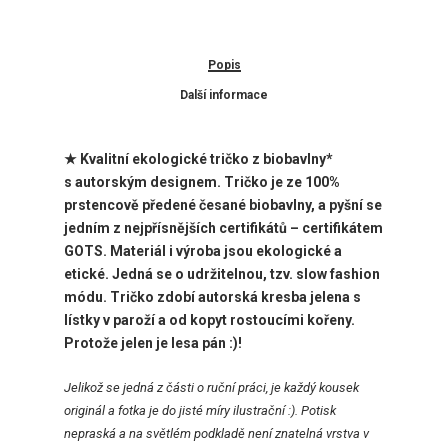
Popis
Další informace
★
Kvalitní ekologické tričko z biobavlny*
s autorským designem. Tričko je ze 100%
prstencově předené česané biobavlny, a pyšní se
jedním z nejpřísnějších certifikátů – certifikátem
GOTS. Materiál i výroba jsou ekologické a
etické. Jedná se o udržitelnou, tzv. slow fashion
módu. Tričko zdobí autorská kresba jelena s
lístky v paroží a od kopyt rostoucími kořeny.
Protože jelen je lesa pán :)!
Jelikož se jedná z části o ruční práci, je každý kousek
originál a fotka je do jisté míry ilustrační :). Potisk
nepraská a na světlém podkladě není znatelná vrstva v