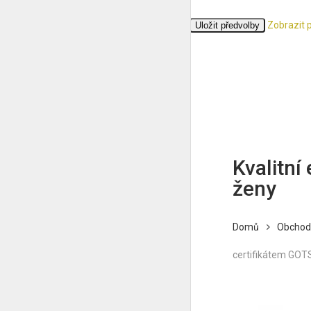
Zobrazit 
Přijmout
Odmítnout
Zobrazit předvolby
Uložit předvolby
Zásady cookies
Ochrana osobních údajů
Kvalitní
ženy
Domů
Obchod
certifikátem GOT