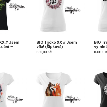
 XX // Jsem
BIO Tričko XX // Jsem
BIO Tr
(Luční –
víla! (Šípková)
vymle
830,00
Kč
830,00