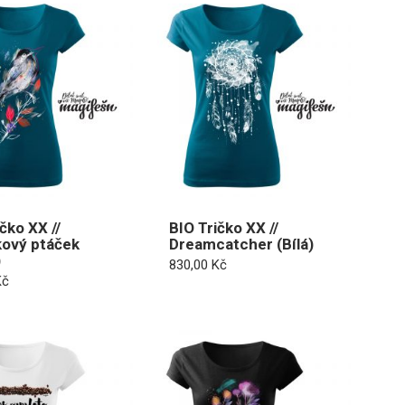
čko XX //
BIO Tričko XX //
ový ptáček
Dreamcatcher (Bílá)
)
830,00
Kč
Kč