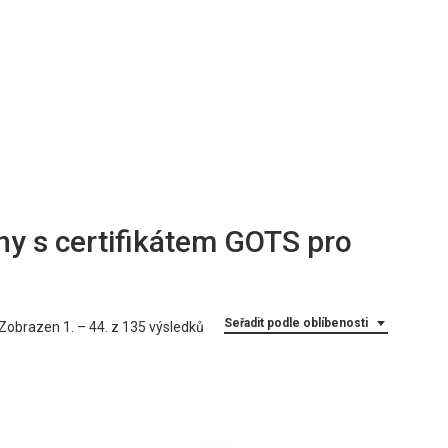
lny s certifikátem GOTS pro
Seřadit podle oblíbenosti
Seřazeno
Zobrazen 1. – 44. z 135 výsledků
podle
oblíbenosti