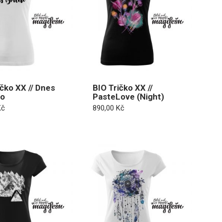
ičko XX // Dnes
BIO Tričko XX //
to
PasteLove (Night)
Kč
890,00
Kč