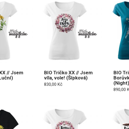
 XX // Jsem
BIO Tričko XX // Jsem
BIO Tri
(Luční)
víla, vole! (Šípková)
Borůvk
(Night
830,00
Kč
890,00