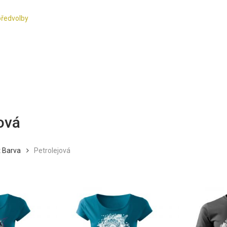
předvolby
ová
 Barva
Petrolejová