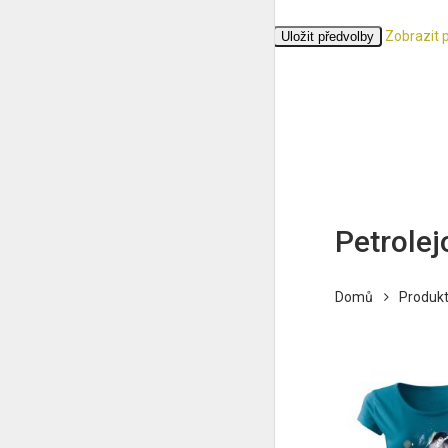
Zobrazit 
Přijmout
Odmítnout
Zobrazit předvolby
Uložit předvolby
Zásady cookies
Ochrana osobních údajů
Petrolej
Domů
Produkt