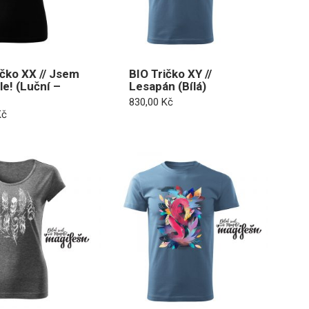
ičko XX // Jsem
BIO Tričko XY //
ole! (Luční –
Lesapán (Bílá)
830,00
Kč
Kč