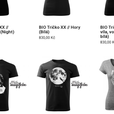
XX //
BIO Tričko XX // Hory
BIO Tr
(Night)
(Bílá)
víla, v
bílá)
830,00
Kč
830,00