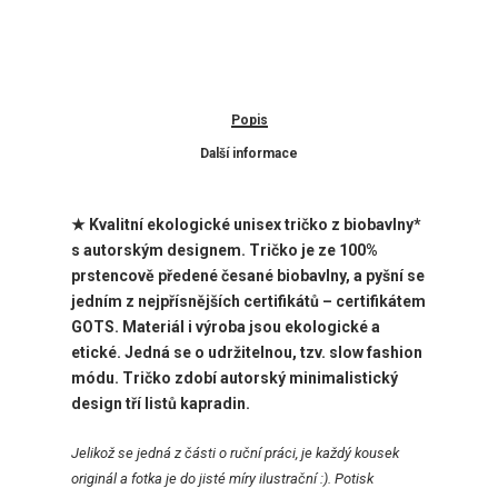
Popis
Další informace
★ Kvalitní ekologické unisex tričko z biobavlny*
s
autorským designem. Tričko je ze 100%
prstencově předené česané biobavlny, a pyšní se
jedním z nejpřísnějších certifikátů – certifikátem
GOTS. Materiál i výroba jsou ekologické a
etické. Jedná se o udržitelnou, tzv. slow fashion
módu. Tričko zdobí
autorský
minimalistický
design tří listů kapradin.
Jelikož se jedná z části o ruční práci, je každý kousek
originál a fotka je do jisté míry ilustrační :). Potisk