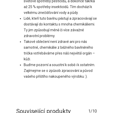
světové spotřeby pesticidů, a dokonce takřka
až 25 % spotřeby insekticidů. Tím dochází k
velkému znečišťování vody a půdy.
Lidé, kteří tuto bavlnu pěstují a zpracovávají se
dostávají do kontaktu s mnoha chemikáliemi.
Ty jim způsobují méně či více závažné
zdravotní problémy.
Takové oblečení není zdravé ani pro nás
samotné, chemikálie z běžného bavlněného
trička vstřebáváme přes náš největší orgán –
kůži.
Buďme pozorní a soucitní k sobě i k ostatním.
Zajímejme se o způsob zpracování a původ
vašeho příštího nakoupeného výrobku :).
Související produkty
1/10