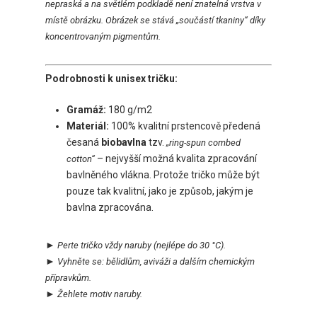
nepraská a na světlém podkladě není znatelná vrstva v
místě obrázku. Obrázek se stává „součástí tkaniny“ díky
koncentrovaným pigmentům.
Podrobnosti k unisex tričku:
Gramáž:
180 g/m2
Materiál:
100% kvalitní prstencově předená
česaná
biobavlna
tzv.
„ring-spun combed
– nejvyšší možná kvalita zpracování
cotton“
bavlněného vlákna. Protože tričko může být
pouze tak kvalitní, jako je způsob, jakým je
bavlna zpracována.
►
Perte tričko vždy naruby
(nejlépe do 30 °C).
►
Vyhněte se:
bělidlům, aviváži a dalším chemickým
přípravkům.
►
Ž
ehlete motiv naruby.