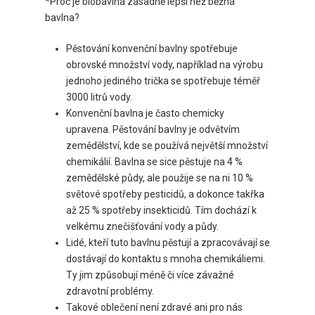
*Proč je biobavlna zásadně lepší než běžná
bavlna?
Pěstování konvenční bavlny spotřebuje
obrovské množství vody, například na výrobu
jednoho jediného trička se spotřebuje téměř
3000 litrů vody.
Konvenční bavlna je často chemicky
upravena. Pěstování bavlny je odvětvím
zemědělství, kde se používá největší množství
chemikálií. Bavlna se sice pěstuje na 4 %
zemědělské půdy, ale použije se na ni 10 %
světové spotřeby pesticidů, a dokonce takřka
až 25 % spotřeby insekticidů. Tím dochází k
velkému znečišťování vody a půdy.
Lidé, kteří tuto bavlnu pěstují a zpracovávají se
dostávají do kontaktu s mnoha chemikáliemi.
Ty jim způsobují méně či více závažné
zdravotní problémy.
Takové oblečení není zdravé ani pro nás