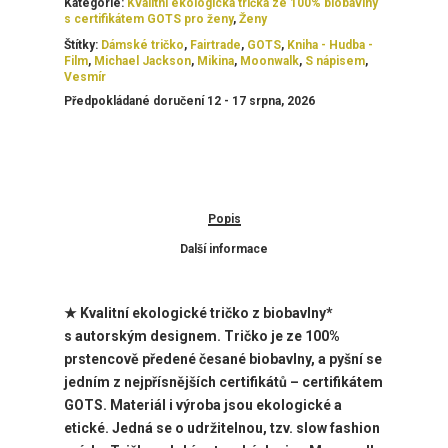
Kategorie:
Kvalitní ekologická trička ze 100% biobavlny
s certifikátem GOTS pro ženy
,
Ženy
Štítky:
Dámské tričko
,
Fairtrade
,
GOTS
,
Kniha - Hudba -
Film
,
Michael Jackson
,
Mikina
,
Moonwalk
,
S nápisem
,
Vesmír
Předpokládané doručení 12 - 17 srpna, 2026
Popis
Další informace
★ Kvalitní ekologické tričko z biobavlny*
s
autorským designem. Tričko je ze 100%
prstencově předené česané biobavlny, a pyšní se
jedním z nejpřísnějších certifikátů – certifikátem
GOTS. Materiál i výroba jsou ekologické a
etické. Jedná se o udržitelnou, tzv. slow fashion