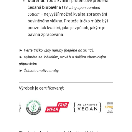
Materiál:
100% kvalitní prstencově předená
česaná
biobavlna
tzv.
„ring-spun combed
– nejvyšší možná kvalita zpracování
cotton“
bavlněného vlákna. Protože tričko může být
pouze tak kvalitní, jako je způsob, jakým je
bavlna zpracována.
►
Perte tričko vždy naruby
(nejlépe do 30 °C).
►
Vyhněte se:
bělidlům, aviváži a dalším chemickým
přípravkům.
►
Ž
ehlete motiv naruby.
Výrobek je certifikovaný: