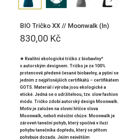
BIO Tričko XX // Moonwalk (In)
830,00
Kč
★ Kvalitní ekologické tričko z biobavlny*
s
autorským designem. Tričko je ze 100%
prstencově předené česané biobavlny, a pyšní se
jedním z nejpřísnějších certifikátů – certifikátem
GOTS. Materiál i výroba jsou ekologické a
etické. Jedná se o udržitelnou, tzv. slow fashion
módu. Tričko zdobí
autorský design Moonwalk.
Motiv je založen na slovní hříčce slova
Moonwalk, neboli měsíční chůze. Moonwalk je
zároveň taneční pohyb, který spočívá v iluzi
pohybu tanečníka dopředu, který se přitom
pohybuje dozadu. Jejím největším