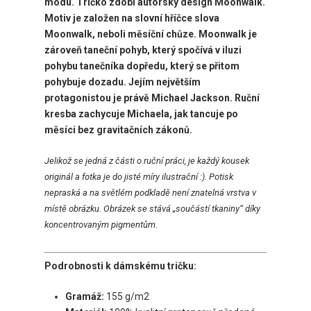
módu. Tričko zdobí
autorský design Moonwalk.
Motiv je založen na slovní hříčce slova
Moonwalk, neboli měsíční chůze. Moonwalk je
zároveň taneční pohyb, který spočívá v iluzi
pohybu tanečníka dopředu, který se přitom
pohybuje dozadu. Jejím největším
protagonistou je právě Michael Jackson. Ruční
kresba zachycuje Michaela, jak tancuje po
měsíci bez gravitačních zákonů.
Jelikož se jedná z části o ruční práci, je každý kousek
originál a fotka je do jisté míry ilustrační :). Potisk
nepraská a na světlém podkladě není znatelná vrstva v
místě obrázku. Obrázek se stává „součástí tkaniny“ díky
koncentrovaným pigmentům.
Podrobnosti k dámskému tričku:
Gramáž:
155 g/m2