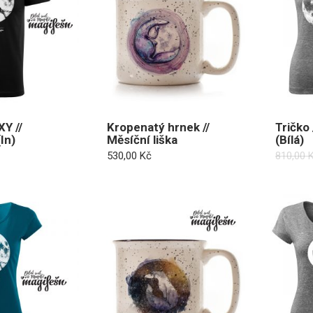
XY //
Kropenatý hrnek //
Tričko
In)
Měsíční liška
(Bílá)
530,00
Kč
810,00