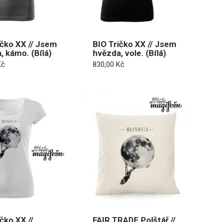
ičko XX // Jsem
BIO Tričko XX // Jsem
, kámo. (Bílá)
hvězda, vole. (Bílá)
Kč
830,00
Kč
čko XX //
FAIR TRADE Polštář //