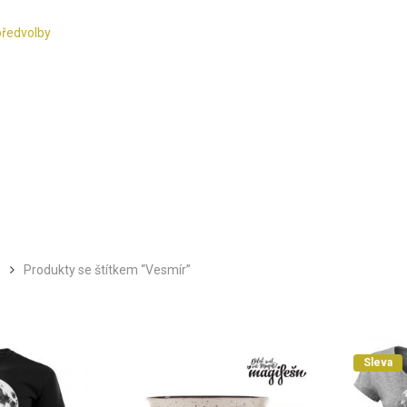
předvolby
Produkty se štítkem “Vesmír”
Sleva