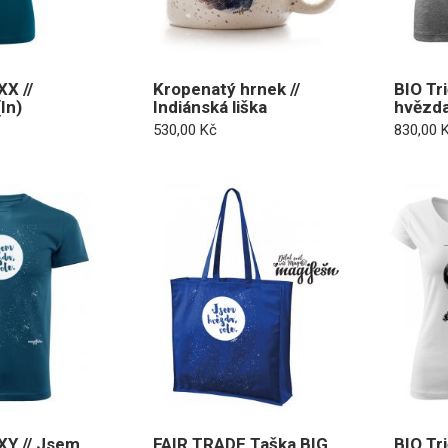
XX //
Kropenatý hrnek //
BIO Tr
In)
Indiánská liška
hvězda
530,00
Kč
830,00
XY // Jsem
FAIR TRADE Taška BIG
BIO Tri