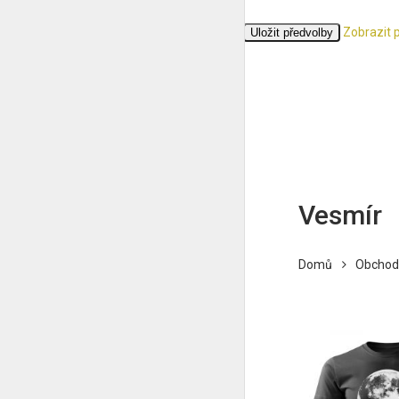
Zobrazit 
Přijmout
Odmítnout
Zobrazit předvolby
Uložit předvolby
Zásady cookies
Ochrana osobních údajů
Vesmír
Domů
Obchod