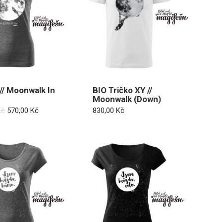
 // Moonwalk In
BIO Tričko XY //
Moonwalk (Down)
Původní
Aktuální
Kč
570,00
Kč
830,00
Kč
cena
cena
byla:
je:
810,00 Kč.
570,00 Kč.