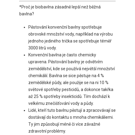
*Proč je biobavlna zásadně lepší než běžná
bavlna?
Pěstování konvenční bavlny spotřebuje
obrovské množství vody, například na výrobu
jednoho jediného trička se spotřebuje téměř
3000 litrů vody.
Konvenční bavlna je často chemicky
upravena. Pěstování bavlny je odvětvím
zemědělství, kde se používá největší množství
chemikálií. Bavlna se sice pěstuje na 4 %
zemědělské půdy, ale použije se na ni 10 %
světové spotřeby pesticidů, a dokonce takřka
až 25 % spotřeby insekticidů. Tím dochází k
velkému znečišťování vody a půdy.
Lidé, kteří tuto bavlnu pěstují a zpracovávají se
dostávají do kontaktu s mnoha chemikáliemi.
Ty jim způsobují méně či více závažné
zdravotní problémy.