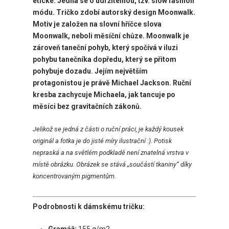
etické. Jedná se o udržitelnou, tzv. slow fashion
módu. Tričko zdobí
autorský design Moonwalk.
Motiv je založen na slovní hříčce slova
Moonwalk, neboli měsíční chůze. Moonwalk je
zároveň taneční pohyb, který spočívá v iluzi
pohybu tanečníka dopředu, který se přitom
pohybuje dozadu. Jejím největším
protagonistou je právě Michael Jackson. Ruční
kresba zachycuje Michaela, jak tancuje po
měsíci bez gravitačních zákonů.
Jelikož se jedná z části o ruční práci, je každý kousek
originál a fotka je do jisté míry ilustrační :). Potisk
nepraská a na světlém podkladě není znatelná vrstva v
místě obrázku. Obrázek se stává „součástí tkaniny“ díky
koncentrovaným pigmentům.
Podrobnosti k dámskému tričku: