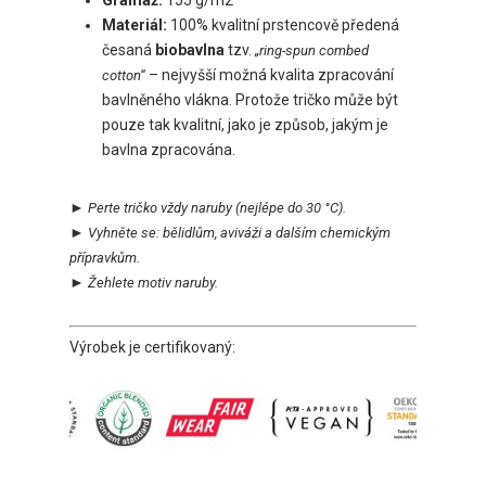
Gramáž:
155 g/m2
Materiál:
100% kvalitní prstencově předená
česaná
biobavlna
tzv.
„ring-spun combed
– nejvyšší možná kvalita zpracování
cotton“
bavlněného vlákna. Protože tričko může být
pouze tak kvalitní, jako je způsob, jakým je
bavlna zpracována.
►
Perte tričko vždy naruby
(nejlépe do 30 °C).
►
Vyhněte se:
bělidlům, aviváži a dalším chemickým
přípravkům.
►
Ž
ehlete motiv naruby.
Výrobek je certifikovaný: