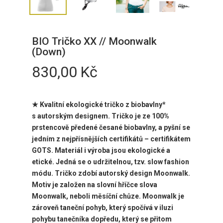
BIO Tričko XX // Moonwalk
(Down)
830,00
Kč
★ Kvalitní ekologické tričko z biobavlny*
s
autorským designem. Tričko je ze 100%
prstencově předené česané biobavlny, a pyšní se
jedním z nejpřísnějších certifikátů – certifikátem
GOTS. Materiál i výroba jsou ekologické a
etické. Jedná se o udržitelnou, tzv. slow fashion
módu. Tričko zdobí
autorský design Moonwalk.
Motiv je založen na slovní hříčce slova
Moonwalk, neboli měsíční chůze. Moonwalk je
zároveň taneční pohyb, který spočívá v iluzi
pohybu tanečníka dopředu, který se přitom