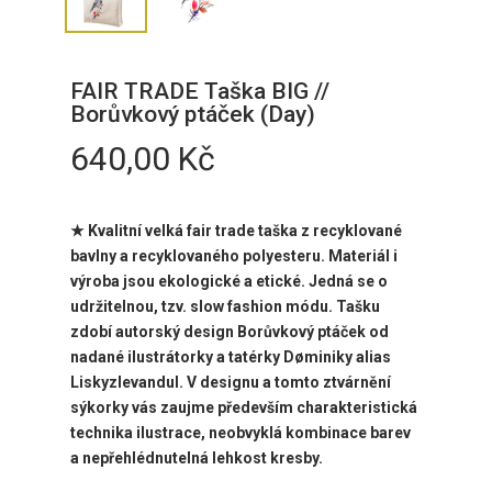
FAIR TRADE Taška BIG //
Borůvkový ptáček (Day)
640,00
Kč
★ Kvalitní velká fair trade taška z recyklované
bavlny a recyklovaného polyesteru. Materiál i
výroba jsou ekologické a etické. Jedná se o
udržitelnou, tzv. slow fashion módu. Tašku
zdobí autorský design Borůvkový ptáček od
nadané ilustrátorky a tatérky Døminiky alias
Liskyzlevandul.
V designu a tomto ztvárnění
sýkorky vás zaujme především charakteristická
technika ilustrace, neobvyklá kombinace barev
a nepřehlédnutelná lehkost kresby.