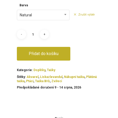
Barva
Zrušit výběr
Natural
Přidat do košíku
Kategorie:
Doplňky
,
Tašky
Štítky:
Akvarel
,
Liskazlevandul
,
Nákupní taška
,
Plátěná
taška
,
Ptáci
,
Taška BIG
,
Zvířecí
Předpokládané doručení 9 - 14 srpna, 2026