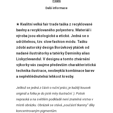
Popis
Další informace
★ Kvalitní velká fair trade taška z recyklované
bavlny a recyklovaného polyesteru. Materiál i
výroba jsou ekologické a etické. Jedná se o
udržitelnou, tzv. slow fashion módu. Tašku
zdobí autorský design Borůvkový ptáček od
nadané ilustrátorky a tatérky Døminiky alias
Liskyzlevandul.
V designu a tomto ztvárnění
sýkorky vás zaujme především charakteristická
technika ilustrace, neobvyklá kombinace barev
a nepřehlédnutelná lehkost kresby.
Jelikož
se jedná z části o ruční práci, je každý kousek
originál a fotka je do jisté míry ilustrační :). Potisk
nepraská a na světlém podkladě není znatelná vrstva v
místě obrázku. Obrázek se stává „součástí tkaniny“ díky
koncentrovaným pigmentům.