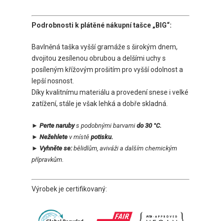
Podrobnosti k plátěné nákupní tašce „BIG“:
Bavlněná taška vyšší gramáže s širokým dnem,
dvojitou zesílenou obrubou a delšími uchy s
posíleným křížovým prošitím pro vyšší odolnost a
lepší nosnost.
Díky kvalitnímu materiálu a provedení snese i velké
zatížení, stále je však lehká a dobře skladná.
► Perte naruby
s podobnými barvami
do 30 °C.
► Nežehlete
v místě
potisku.
► Vyhněte se:
bělidlům, aviváži a dalším chemickým
přípravkům.
Výrobek je certifikovaný: