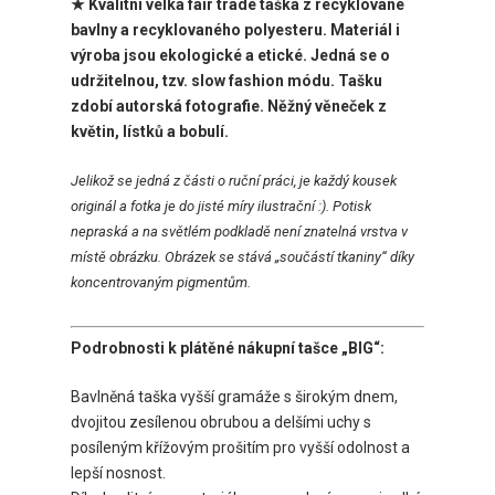
★ Kvalitní velká fair trade taška z recyklované
bavlny a recyklovaného polyesteru. Materiál i
výroba jsou ekologické a etické. Jedná se o
udržitelnou, tzv. slow fashion módu. Tašku
zdobí
autorská fotografie. Něžný věneček z
květin, lístků a bobulí.
Jelikož
se jedná z části o ruční práci, je každý kousek
originál a fotka je do jisté míry ilustrační :). Potisk
nepraská a na světlém podkladě není znatelná vrstva v
místě obrázku. Obrázek se stává „součástí tkaniny“ díky
koncentrovaným pigmentům.
Podrobnosti k plátěné nákupní tašce „BIG“:
Bavlněná taška vyšší gramáže s širokým dnem,
dvojitou zesílenou obrubou a delšími uchy s
posíleným křížovým prošitím pro vyšší odolnost a
lepší nosnost.