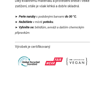
Díky kvalitnímu materiálu a provedení snese i velké
zatížení, stále je však lehká a dobře skladná.
► Perte naruby
s podobnými barvami
do 30 °C.
► Nežehlete
v místě
potisku.
► Vyhněte se:
bělidlům, aviváži a dalším chemickým
přípravkům.
Výrobek je certifikovaný: