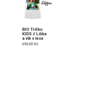
BIO Tričko
KIDS // Liška
a vlk v lese
690,00
Kč