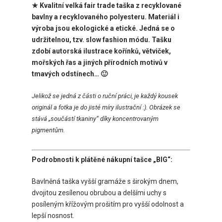
★ Kvalitní velká fair trade taška z recyklované
bavlny a recyklovaného polyesteru. Materiál i
výroba jsou ekologické a etické. Jedná se o
udržitelnou, tzv. slow fashion módu. Tašku
zdobí autorská ilustrace kořínků, větviček,
mořských řas a jiných přírodních motivů v
tmavých odstínech… 🙂
Jelikož
se jedná z části o ruční práci, je každý kousek
originál a fotka je do jisté míry ilustrační :). Obrázek se
stává „součástí tkaniny“ díky koncentrovaným
pigmentům.
Podrobnosti k plátěné nákupní tašce „BIG“:
Bavlněná taška vyšší gramáže s širokým dnem,
dvojitou zesílenou obrubou a delšími uchy s
posíleným křížovým prošitím pro vyšší odolnost a
lepší nosnost.