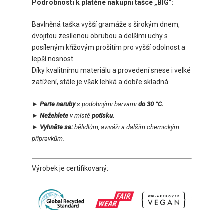
Podrobnosti k plátěné nákupní tašce „BIG“:
Bavlněná taška vyšší gramáže s širokým dnem,
dvojitou zesílenou obrubou a delšími uchy s
posíleným křížovým prošitím pro vyšší odolnost a
lepší nosnost.
Díky kvalitnímu materiálu a provedení snese i velké
zatížení, stále je však lehká a dobře skladná.
► Perte naruby
s podobnými barvami
do 30 °C.
► Nežehlete
v místě
potisku.
► Vyhněte se:
bělidlům, aviváži a dalším chemickým
přípravkům.
Výrobek je certifikovaný: