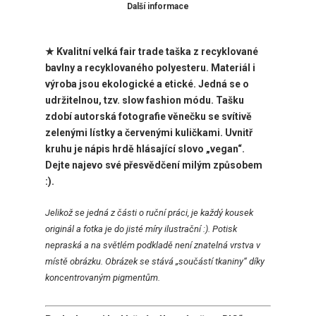
Další informace
★ Kvalitní velká fair trade taška z recyklované
bavlny a recyklovaného polyesteru. Materiál i
výroba jsou ekologické a etické. Jedná se o
udržitelnou, tzv. slow fashion módu. Tašku
zdobí
autorská fotografie věnečku se svítivě
zelenými lístky a červenými kuličkami. Uvnitř
kruhu je nápis hrdě hlásající slovo „vegan“.
Dejte najevo své přesvědčení milým způsobem
:).
Jelikož
se jedná z části o ruční práci, je každý kousek
originál a fotka je do jisté míry ilustrační :). Potisk
nepraská a na světlém podkladě není znatelná vrstva v
místě obrázku. Obrázek se stává „součástí tkaniny“ díky
koncentrovaným pigmentům.