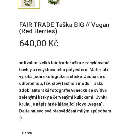
FAIR TRADE Taška BIG // Vegan
(Red Berries)
640,00
Kč
★ Kvalitní velká fair trade taška z recyklované
bavlny a recyklovaného polyesteru. Materiál i
výroba jsou ekologické a etické. Jedná se o
udržitelnou, tzv. slow fashion módu. Tašku
zdobí
autorská fotografie věnečku se svítivě
zelenými lístky a červenými kuličkami. Uvnitř
kruhu je nápis hrdě hlásající slovo „vegan“.
Dejte najevo své přesvědčení milým způsobem
:).
Barva