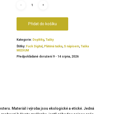
Přidat do košíku
Kategorie:
Doplňky
,
Tašky
Štítky:
Fuck Digital
,
Plátěná taška
,
S nápisem
,
Taška
MEDIUM
Předpokládané doručení 9 - 14 srpna, 2026
steru. Materiál i výroba jsou ekologické a etické. Jedná