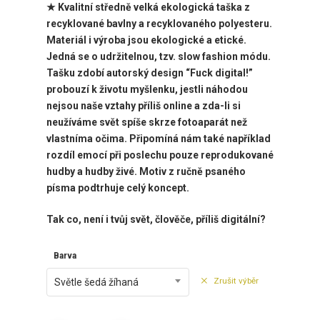
★ Kvalitní středně velká ekologická taška z
recyklované bavlny a recyklovaného polyesteru.
Materiál i výroba jsou ekologické a etické.
Jedná se o udržitelnou, tzv. slow fashion módu.
Tašku zdobí
autorský design “Fuck digital!”
probouzí k životu myšlenku, jestli náhodou
nejsou naše vztahy příliš online a zda-li si
neužíváme svět spíše skrze fotoaparát než
vlastníma očima. Připomíná nám také například
rozdíl emocí při poslechu pouze reprodukované
hudby a hudby živé. Motiv z ručně psaného
písma podtrhuje celý koncept.
Tak co, není i tvůj svět, člověče, příliš digitální?
Barva
Zrušit výběr
Světle šedá žíhaná