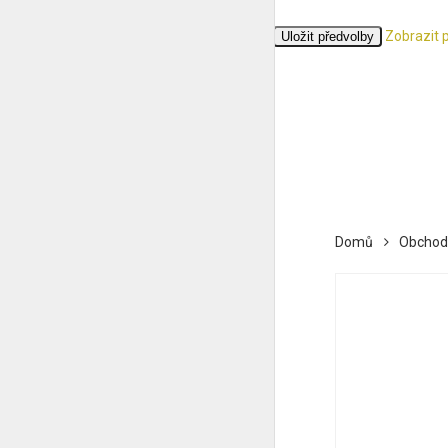
Zobrazit 
Přijmout
Odmítnout
Zobrazit předvolby
Uložit předvolby
Zásady cookies
Ochrana osobních údajů
Domů
Obchod