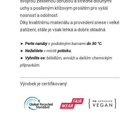
dvojitou zesílenou obrubou a středně dlouhými
uchy s posíleným křížovým prošitím pro vyšší
nosnost a odolnost.
Díky kvalitnímu materiálu a provedení snese i velké
zatížení, stále je však lehká a dobře skladná.
► Perte naruby
s podobnými barvami
do 30 °C.
► Nežehlete
v místě
potisku.
► Vyhněte se:
bělidlům, aviváži a dalším chemickým
přípravkům.
Výrobek je certifikovaný: