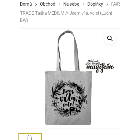
Domů
Obchod
Na sebe
Doplňky
FAIR
TRADE Taška MEDIUM // Jsem víla, vole! (Luční –
BW)