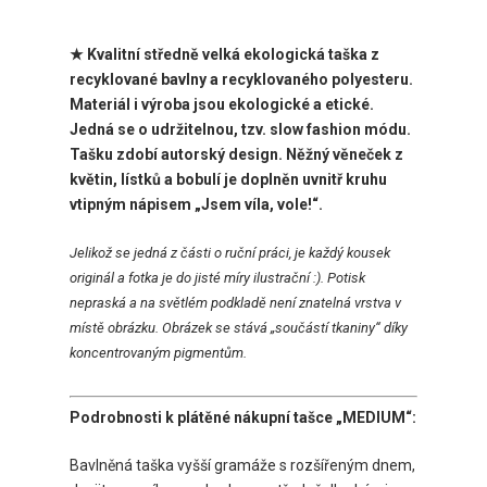
★ Kvalitní středně velká ekologická taška z
recyklované bavlny a recyklovaného polyesteru.
Materiál i výroba jsou ekologické a etické.
Jedná se o udržitelnou, tzv. slow fashion módu.
Tašku zdobí autorský design. Něžný věneček z
květin, lístků a bobulí je doplněn uvnitř kruhu
vtipným nápisem „Jsem víla, vole!“.
Jelikož
se jedná z části o ruční práci, je každý kousek
originál a fotka je do jisté míry ilustrační :). Potisk
nepraská a na světlém podkladě není znatelná vrstva v
místě obrázku. Obrázek se stává „součástí tkaniny“ díky
koncentrovaným pigmentům.
Podrobnosti k plátěné nákupní tašce „MEDIUM“:
Bavlněná taška vyšší gramáže s rozšířeným dnem,