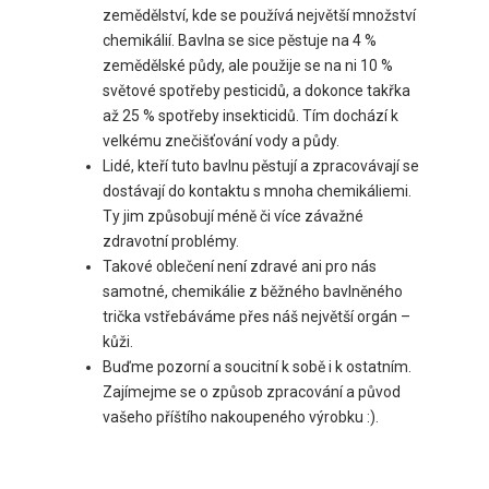
zemědělství, kde se používá největší množství
chemikálií. Bavlna se sice pěstuje na 4 %
zemědělské půdy, ale použije se na ni 10 %
světové spotřeby pesticidů, a dokonce takřka
až 25 % spotřeby insekticidů. Tím dochází k
velkému znečišťování vody a půdy.
Lidé, kteří tuto bavlnu pěstují a zpracovávají se
dostávají do kontaktu s mnoha chemikáliemi.
Ty jim způsobují méně či více závažné
zdravotní problémy.
Takové oblečení není zdravé ani pro nás
samotné, chemikálie z běžného bavlněného
trička vstřebáváme přes náš největší orgán –
kůži.
Buďme pozorní a soucitní k sobě i k ostatním.
Zajímejme se o způsob zpracování a původ
vašeho příštího nakoupeného výrobku :).