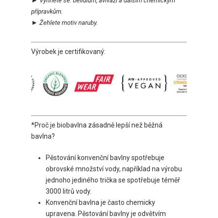
Vyhněte se:
bělidlům, aviváži a dalším chemickým
přípravkům.
►
Ž
ehlete motiv naruby.
Výrobek je certifikovaný:
*Proč je biobavlna zásadně lepší než běžná
bavlna?
Pěstování konvenční bavlny spotřebuje
obrovské množství vody, například na výrobu
jednoho jediného trička se spotřebuje téměř
3000 litrů vody.
Konvenční bavlna je často chemicky
upravena. Pěstování bavlny je odvětvím