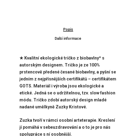
Popis
Další informace
★ Kvalitní ekologické tričko z biobavlny* s
autorským designem. Tričko je ze 100%
prstencově předené česané biobavlny, a pyšní se
jedním z nejpřísnějších certifikátů – certifikátem
GOTS. Materiál i výroba jsou ekologické a
etické. Jedná se o udržitelnou, tzv. slow fashion
módu. Tričko zdobí autorský design mladé
nadané umělkyně Zuzky Kristové.
Zuzka tvoří v rámci osobní arteterapie. Kreslení
jí pomáhá v sebeuzdravování a o to je pro nás
spolupráce s ní osobnější.