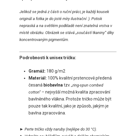
Jelikož se jedná z části o ruční práci, je každý kousek
originál a fotka je do jisté míry ilustrační :). Potisk
nepraská a na světlém podkladě není znatelná vrstva v
místě obrázku. Obrázek se stává „součástí tkaniny“ díky
koncentrovaným pigmentům.
Podrobnosti k unisex tričku:
Gramáž:
180 g/m2
Materiál:
100% kvalitní prstencově předená
česaná
biobavlna
tzv.
„ring-spun combed
– nejvyšší možná kvalita zpracování
cotton“
bavlněného vlákna. Protože tričko může být
pouze tak kvalitní, jako je způsob, jakým je
bavlna zpracována.
►
Perte tričko vždy naruby
(nejlépe do 30 °C).
►