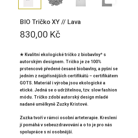
BIO Tričko XY // Lava
830,00
Kč
★ Kvalitní ekologické tričko z biobavlny* s
autorským designem. Tričko je ze 100%
prstencově předené česané biobavlny, a pyšní se
jedním z nejpřísnějších certifikátů – certifikátem
GOTS. Materiál i výroba jsou ekologické a
etické. Jedná se o udržitelnou, tzv. slow fashion
módu. Tričko zdobí autorský design mladé
nadané umělkyně Zuzky Kristové.
Zuzka tvoří v rámci osobní arteterapie. Kreslení
jí pomáhá v sebeuzdravování a o to je pro nás
spolupráce s ní osobnější.