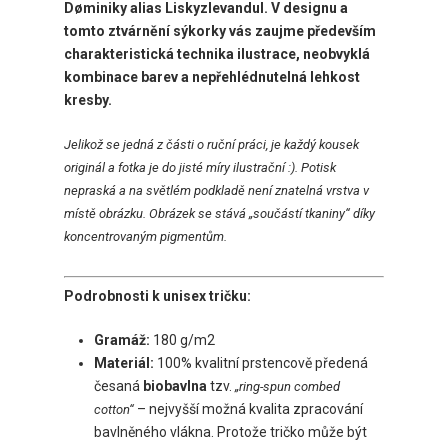
Døminiky alias Liskyzlevandul.
V designu a
tomto ztvárnění sýkorky vás zaujme především
charakteristická technika ilustrace, neobvyklá
kombinace barev a nepřehlédnutelná lehkost
kresby.
Jelikož se jedná z části o ruční práci, je každý kousek
originál a fotka je do jisté míry ilustrační :). Potisk
nepraská a na světlém podkladě není znatelná vrstva v
místě obrázku. Obrázek se stává „součástí tkaniny“ díky
koncentrovaným pigmentům.
Podrobnosti k unisex tričku:
Gramáž:
180 g/m2
Materiál:
100% kvalitní prstencově předená
česaná
biobavlna
tzv.
„ring-spun combed
– nejvyšší možná kvalita zpracování
cotton“
bavlněného vlákna. Protože tričko může být