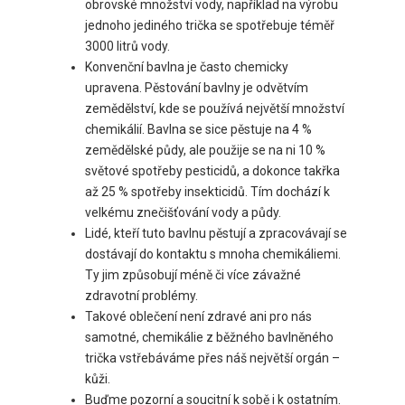
obrovské množství vody, například na výrobu
jednoho jediného trička se spotřebuje téměř
3000 litrů vody.
Konvenční bavlna je často chemicky
upravena. Pěstování bavlny je odvětvím
zemědělství, kde se používá největší množství
chemikálií. Bavlna se sice pěstuje na 4 %
zemědělské půdy, ale použije se na ni 10 %
světové spotřeby pesticidů, a dokonce takřka
až 25 % spotřeby insekticidů. Tím dochází k
velkému znečišťování vody a půdy.
Lidé, kteří tuto bavlnu pěstují a zpracovávají se
dostávají do kontaktu s mnoha chemikáliemi.
Ty jim způsobují méně či více závažné
zdravotní problémy.
Takové oblečení není zdravé ani pro nás
samotné, chemikálie z běžného bavlněného
trička vstřebáváme přes náš největší orgán –
kůži.
Buďme pozorní a soucitní k sobě i k ostatním.