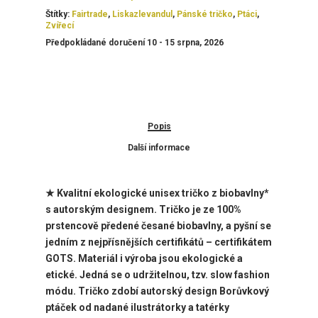
Štítky:
Fairtrade
,
Liskazlevandul
,
Pánské tričko
,
Ptáci
,
Zvířecí
Předpokládané doručení 10 - 15 srpna, 2026
Popis
Další informace
★ Kvalitní ekologické unisex tričko z biobavlny*
s autorským designem. Tričko je ze 100%
prstencově předené česané biobavlny, a pyšní se
jedním z nejpřísnějších certifikátů – certifikátem
GOTS. Materiál i výroba jsou ekologické a
etické. Jedná se o udržitelnou, tzv. slow fashion
módu. Tričko zdobí
autorský design Borůvkový
ptáček od nadané ilustrátorky a tatérky