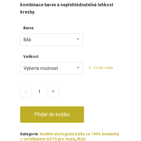
kombinace barev a nepřehlédnutelná lehkost
kresby.
Barva
Bílá
Velikost
Zrušit výběr
Vyberte možnost
Přidat do košíku
Kategorie:
Kvalitní ekologická trička ze 100% biobavlny
s certifikátem GOTS pro muže
,
Muži