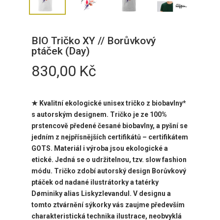
BIO Tričko XY // Borůvkový
ptáček (Day)
830,00
Kč
★ Kvalitní ekologické unisex tričko z biobavlny*
s autorským designem. Tričko je ze 100%
prstencově předené česané biobavlny, a pyšní se
jedním z nejpřísnějších certifikátů – certifikátem
GOTS. Materiál i výroba jsou ekologické a
etické. Jedná se o udržitelnou, tzv. slow fashion
módu. Tričko zdobí autorský design
Borůvkový
ptáček od nadané ilustrátorky a tatérky
Døminiky alias Liskyzlevandul.
V designu a
tomto ztvárnění sýkorky vás zaujme především
charakteristická technika ilustrace, neobvyklá