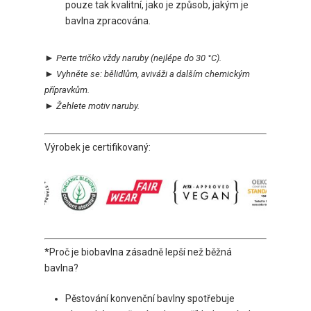
pouze tak kvalitní, jako je způsob, jakým je
bavlna zpracována.
►
Perte tričko vždy naruby
(nejlépe do 30 °C).
►
Vyhněte se:
bělidlům, aviváži a dalším chemickým
přípravkům.
►
Ž
ehlete motiv naruby.
Výrobek je certifikovaný:
*Proč je biobavlna zásadně lepší než běžná
bavlna?
Pěstování konvenční bavlny spotřebuje