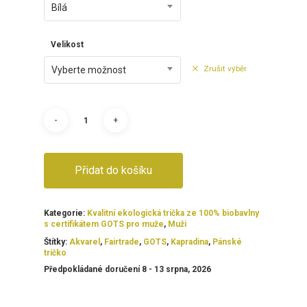
Bílá
Velikost
Zrušit výběr
Vyberte možnost
Přidat do košíku
Kategorie:
Kvalitní ekologická trička ze 100% biobavlny
s certifikátem GOTS pro muže
,
Muži
Štítky:
Akvarel
,
Fairtrade
,
GOTS
,
Kapradina
,
Pánské
tričko
Předpokládané doručení 8 - 13 srpna, 2026