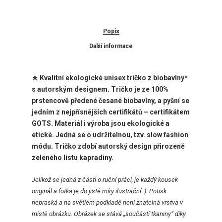
Popis
Další informace
★
Kvalitní ekologické unisex tričko z biobavlny*
s autorským designem. Tričko je ze 100%
prstencově předené česané biobavlny, a pyšní se
jedním z nejpřísnějších certifikátů – certifikátem
GOTS. Materiál i výroba jsou ekologické a
etické. Jedná se o udržitelnou, tzv. slow fashion
módu. Tričko zdobí
autorský design přirozeně
zeleného listu kapradiny.
Jelikož se jedná z části o ruční práci, je každý kousek
originál a fotka je do jisté míry ilustrační :). Potisk
nepraská a na světlém podkladě není znatelná vrstva v
místě obrázku. Obrázek se stává „součástí tkaniny“ díky