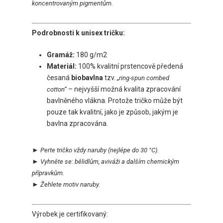
koncentrovaným pigmentům.
Podrobnosti k unisex tričku:
Gramáž:
180 g/m2
Materiál:
100% kvalitní prstencově předená
česaná
biobavlna
tzv.
„ring-spun combed
– nejvyšší možná kvalita zpracování
cotton“
bavlněného vlákna. Protože tričko může být
pouze tak kvalitní, jako je způsob, jakým je
bavlna zpracována.
►
Perte tričko vždy naruby
(nejlépe do 30 °C).
►
Vyhněte se:
bělidlům, aviváži a dalším chemickým
přípravkům.
►
Ž
ehlete motiv naruby.
Výrobek je certifikovaný: