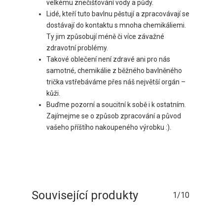
velkému znečišťování vody a půdy.
Lidé, kteří tuto bavlnu pěstují a zpracovávají se
dostávají do kontaktu s mnoha chemikáliemi.
Ty jim způsobují méně či více závažné
zdravotní problémy.
Takové oblečení není zdravé ani pro nás
samotné, chemikálie z běžného bavlněného
trička vstřebáváme přes náš největší orgán –
kůži.
Buďme pozorní a soucitní k sobě i k ostatním.
Zajímejme se o způsob zpracování a původ
vašeho příštího nakoupeného výrobku :).
Související produkty
1/10