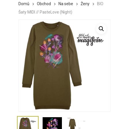
Domů
Obchod
Na sebe
Ženy
BIO
Šaty MIDI // PasteLove (Night)