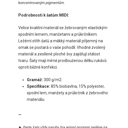
koncentrovaným pigmentům.
Podrobnosti k šatům MIDI:
Velice kvalitní materiál se žebrovaným elastickým
spodním lemem, manžetami a průkrčníkem.
Ležérní střih šatů a měkký materiál příjemný na
omak se postará o vaše pohodlí. Vhodně zvolený
materiál a zesílené ploché švy zajišťují stálost
tvaru. Šaty mají mírně prodlouženou délku rukávů
oproti běžné konfekci.
Gramáž:
300 g/m2.
Specifikace:
85% biobavlna, 15% polyester,
spodní lem, manžety a průkrčník z žebrového
materiálu.
—
►
Perte šaty vždy naruby
(na jemný program nejlépe na