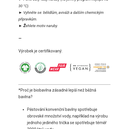
30 °C).
►
Vyhněte se:
bělidlům, aviváži a dalším chemickým
přípravkům.
►
Ž
ehlete motiv naruby.
—
Výrobek je certifikovaný:
*Proč je biobavlna zásadně lepší než běžná
bavlna?
Pěstování konvenční bavlny spotřebuje
obrovské množství vody, například na výrobu
jednoho jediného trička se spotřebuje téměř