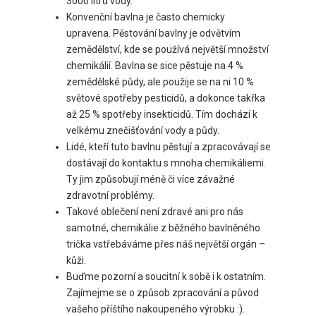
3000 litrů vody.
Konvenční bavlna je často chemicky
upravena. Pěstování bavlny je odvětvím
zemědělství, kde se používá největší množství
chemikálií. Bavlna se sice pěstuje na 4 %
zemědělské půdy, ale použije se na ni 10 %
světové spotřeby pesticidů, a dokonce takřka
až 25 % spotřeby insekticidů. Tím dochází k
velkému znečišťování vody a půdy.
Lidé, kteří tuto bavlnu pěstují a zpracovávají se
dostávají do kontaktu s mnoha chemikáliemi.
Ty jim způsobují méně či více závažné
zdravotní problémy.
Takové oblečení není zdravé ani pro nás
samotné, chemikálie z běžného bavlněného
trička vstřebáváme přes náš největší orgán –
kůži.
Buďme pozorní a soucitní k sobě i k ostatním.
Zajímejme se o způsob zpracování a původ
vašeho příštího nakoupeného výrobku :).