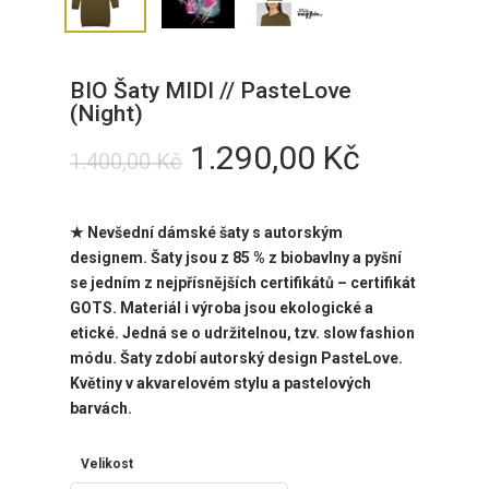
BIO Šaty MIDI // PasteLove
(Night)
Původní
Aktuální
1.290,00
Kč
1.400,00
Kč
cena
cena
byla:
je:
★ Nevšední dámské šaty
s autorským
1.400,00 Kč.
1.290,00
designem. Šaty jsou z 85 % z biobavlny a pyšní
se jedním z nejpřísnějších certifikátů – certifikát
GOTS. Materiál i výroba jsou ekologické a
etické. Jedná se o udržitelnou, tzv. slow fashion
módu. Šaty zdobí autorský design PasteLove.
Květiny v akvarelovém stylu a pastelových
barvách.
Velikost