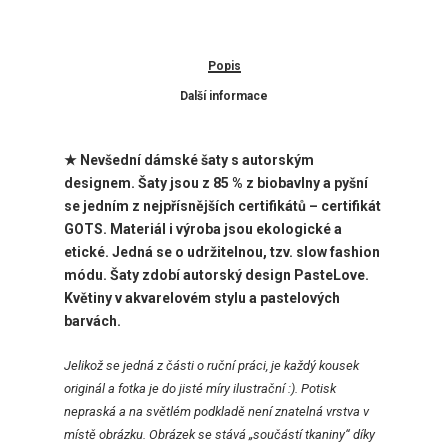
Popis
Další informace
★ Nevšední dámské šaty
s autorským
designem. Šaty jsou z 85 % z biobavlny a pyšní
se jedním z nejpřísnějších certifikátů – certifikát
GOTS. Materiál i výroba jsou ekologické a
etické. Jedná se o udržitelnou, tzv. slow fashion
módu. Šaty zdobí autorský design PasteLove.
Květiny v akvarelovém stylu a pastelových
barvách.
Jelikož se jedná z části o ruční práci, je každý kousek
originál a fotka je do jisté míry ilustrační :). Potisk
nepraská a na světlém podkladě není znatelná vrstva v
místě obrázku. Obrázek se stává „součástí tkaniny“ díky