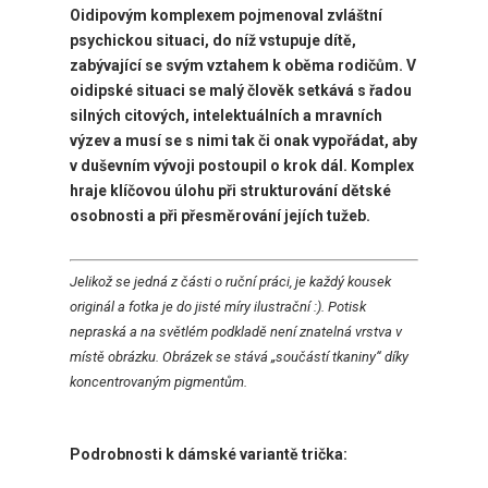
Oidipovým komplexem pojmenoval zvláštní
psychickou situaci, do níž vstupuje dítě,
zabývající se svým vztahem k oběma rodičům. V
oidipské situaci se malý člověk setkává s řadou
silných citových, intelektuálních a mravních
výzev a musí se s nimi tak či onak vypořádat, aby
v duševním vývoji postoupil o krok dál. Komplex
hraje klíčovou úlohu při strukturování dětské
osobnosti a při přesměrování jejích tužeb.
Jelikož se jedná z části o ruční práci, je každý kousek
originál a fotka je do jisté míry ilustrační :). Potisk
nepraská a na světlém podkladě není znatelná vrstva v
místě obrázku. Obrázek se stává „součástí tkaniny“ díky
koncentrovaným pigmentům.
Podrobnosti k dámské variantě trička: