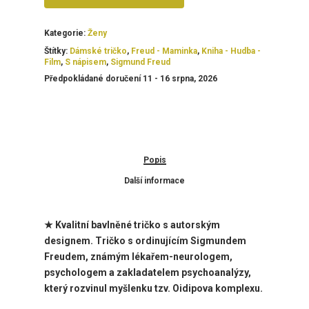
Kategorie:
Ženy
Štítky:
Dámské tričko
,
Freud - Maminka
,
Kniha - Hudba -
Film
,
S nápisem
,
Sigmund Freud
Předpokládané doručení 11 - 16 srpna, 2026
Popis
Další informace
★ Kvalitní bavlněné tričko
s autorským
designem
.
Tričko
s ordinujícím Sigmundem
Freudem, známým lékařem-neurologem,
psychologem a zakladatelem psychoanalýzy,
který rozvinul myšlenku
tzv. Oidipova komplexu.