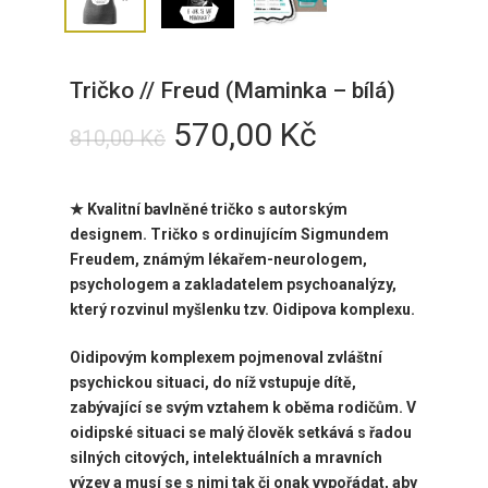
Tričko // Freud (Maminka – bílá)
Původní
Aktuální
570,00
Kč
810,00
Kč
cena
cena
byla:
je:
★ Kvalitní bavlněné tričko
s autorským
810,00 Kč.
570,00 Kč.
designem
.
Tričko
s ordinujícím Sigmundem
Freudem, známým lékařem-neurologem,
psychologem a zakladatelem psychoanalýzy,
který rozvinul myšlenku
tzv. Oidipova komplexu.
Oidipovým komplexem pojmenoval zvláštní
psychickou situaci, do níž vstupuje dítě,
zabývající se svým vztahem k oběma rodičům. V
oidipské situaci se malý člověk setkává s řadou
silných citových, intelektuálních a mravních
výzev a musí se s nimi tak či onak vypořádat, aby