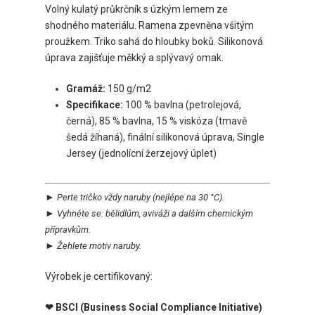
Volný kulatý průkrčník s úzkým lemem ze
shodného materiálu. Ramena zpevněna všitým
proužkem. Triko sahá do hloubky boků. Silikonová
úprava zajišťuje měkký a splývavý omak.
Gramáž:
150 g/m2
Specifikace:
100 % bavlna (petrolejová,
černá), 85 % bavlna, 15 % viskóza (tmavě
šedá žíhaná), finální silikonová úprava, Single
Jersey (jednolícní žerzejový úplet)
►
Perte tričko vždy naruby
(nejlépe na 30 °C).
►
Vyhněte se:
bělidlům, aviváži a dalším chemickým
přípravkům.
►
Žehlete motiv naruby.
Výrobek je certifikovaný:
❤ BSCI (Business Social Compliance Initiative)