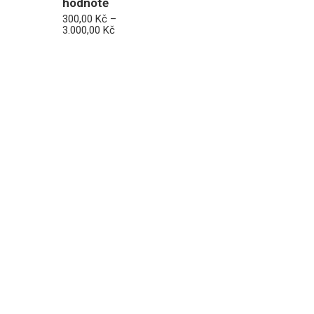
hodnotě
300,00
Kč
–
Rozpětí
3.000,00
Kč
cen:
300,00 Kč
až
3.000,00 Kč