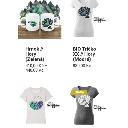
Hrnek //
BIO Tričko
Hory
XX // Hory
(Zelená)
(Modrá)
410,00
Kč
–
830,00
Kč
Rozpětí
440,00
Kč
cen:
410,00 Kč
až
440,00 Kč
Sleva