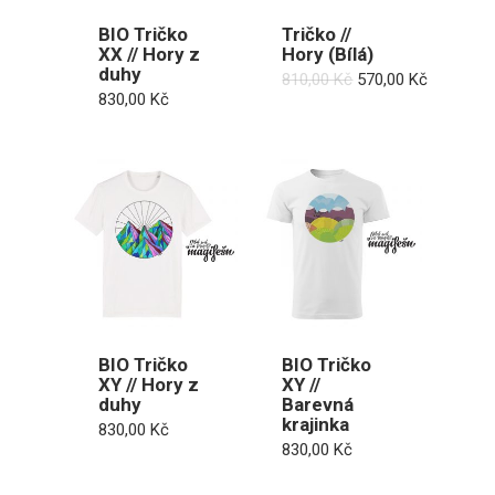
BIO Tričko
Tričko //
XX // Hory z
Hory (Bílá)
duhy
Původní
Aktuální
810,00
Kč
570,00
Kč
cena
cena
830,00
Kč
byla:
je:
810,00 Kč.
570,00 Kč
BIO Tričko
BIO Tričko
XY // Hory z
XY //
duhy
Barevná
krajinka
830,00
Kč
830,00
Kč