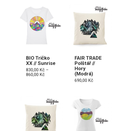
BIO Tričko
FAIR TRADE
XX // Sunrise
Polštář //
Hory
830,00
Kč
–
(Modrá)
Rozpětí
860,00
Kč
cen:
690,00
Kč
830,00 Kč
až
860,00 Kč