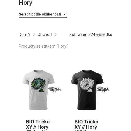
Hory
Seřadit podle oblíbenosti
Seřazeno
Domů
Obchod
Zobrazeno 24 výsledků
podle
Produkty se štítkem “Hory”
oblíbenost
BIO Tričko
BIO Tričko
XY // Hory
XY // Hory