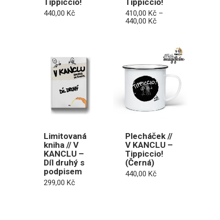
Tippiccio!
Tippiccio!
440,00
Kč
410,00
Kč
–
Rozpětí
440,00
Kč
cen:
410,00 Kč
až
440,00 Kč
Limitovaná
Plecháček //
kniha // V
V KANCLU –
KANCLU –
Tippiccio!
Díl druhý s
(Černá)
podpisem
440,00
Kč
299,00
Kč