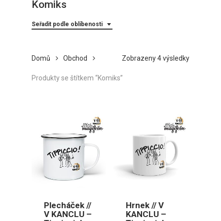
Komiks
Seřadit podle oblíbenosti
Seřazeno
Domů
Obchod
Zobrazeny 4 výsledky
podle
Produkty se štítkem “Komiks”
oblíbenost
Plecháček //
Hrnek // V
V KANCLU –
KANCLU –