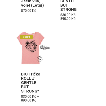
Jsem víla,
GENTLE
vole! (Letní)
BUT
STRONG
870,00
Kč
830,00
Kč
–
Rozpětí
890,00
Kč
cen:
830,00 Kč
až
890,00 Kč
Sleva
BIO Tričko
ROLL //
GENTLE
BUT
STRONG*
830,00
Kč
–
Rozpětí
890,00
Kč
cen: