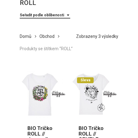
ROLL
Seřadit podle oblíbenosti
Seřazeno
Domů
Obchod
Zobrazeny 3 výsledky
podle
Produkty se štítkem “ROLL”
oblíbenost
Sleva
BIO Tričko
BIO Tričko
ROLL //
ROLL //