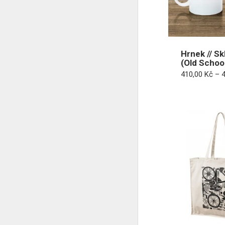
Hrnek // S
(Old Schoo
410,00
Kč
–