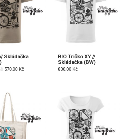
// Skládačka
BIO Tričko XY //
)
Skládačka (BW)
Původní
Aktuální
Kč
570,00
Kč
830,00
Kč
cena
cena
byla:
je:
810,00 Kč.
570,00 Kč.