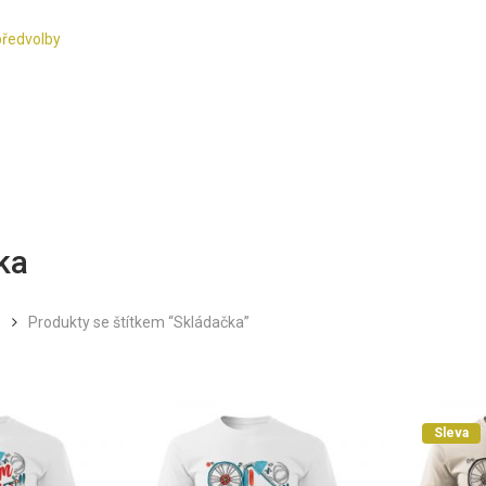
předvolby
ka
Produkty se štítkem “Skládačka”
Sleva