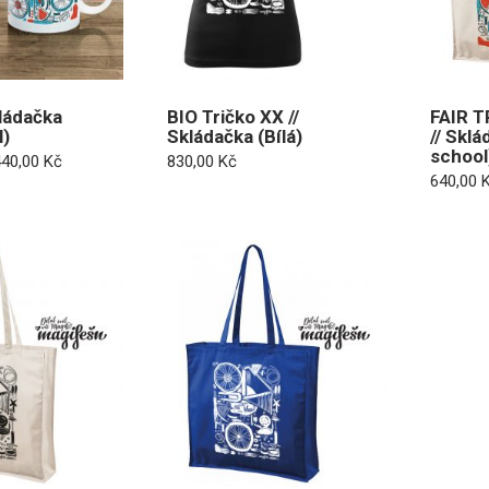
kládačka
BIO Tričko XX //
FAIR T
l)
Skládačka (Bílá)
// Sklá
school
Rozpětí
440,00
Kč
830,00
Kč
cen:
640,00
410,00 Kč
až
440,00 Kč