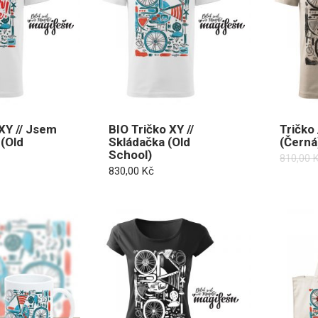
XY // Jsem
BIO Tričko XY //
Tričko 
 (Old
Skládačka (Old
(Černá
School)
810,00
830,00
Kč