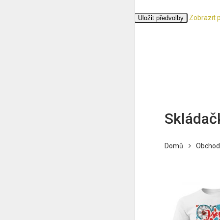
Zobrazit 
Přijmout
Odmítnout
Zobrazit předvolby
Uložit předvolby
Zásady cookies
Ochrana osobních údajů
Skládač
Domů
Obchod