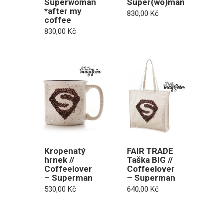
Superwoman
Super(wo)man
*after my
830,00
Kč
coffee
830,00
Kč
Kropenatý
FAIR TRADE
hrnek //
Taška BIG //
Coffeelover
Coffeelover
– Superman
– Superman
530,00
Kč
640,00
Kč