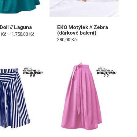
Doll // Laguna
EKO Motýlek // Zebra
(dárkové balení)
Rozpětí
0
Kč
–
1.750,00
Kč
cen:
380,00
Kč
1.600,00 Kč
až
1.750,00 Kč