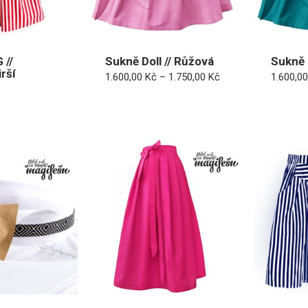
 //
Sukně Doll // Růžová
Sukně 
rší
Rozpětí
1.600,00
Kč
–
1.750,00
Kč
1.600,0
cen:
1.600,00 Kč
až
1.750,00 Kč