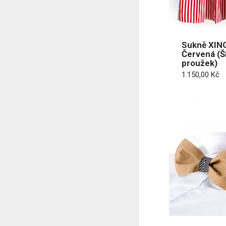
Sukně XING
Červená (Ši
proužek)
1.150,00
Kč