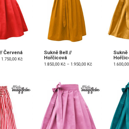
// Červená
Sukně Bell //
Sukně D
Hořčicová
Hořčic
Rozpětí
1.750,00
Kč
cen:
Rozpětí
1.850,00
Kč
–
1.950,00
Kč
1.600,0
1.600,00 Kč
cen:
až
1.850,00 Kč
1.750,00 Kč
až
1.950,00 Kč