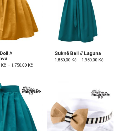
oll //
Sukně Bell // Laguna
ová
Rozpětí
1.850,00
Kč
–
1.950,00
Kč
cen:
Rozpětí
0
Kč
–
1.750,00
Kč
1.850,00 Kč
cen:
až
1.600,00 Kč
1.950,00 Kč
až
1.750,00 Kč