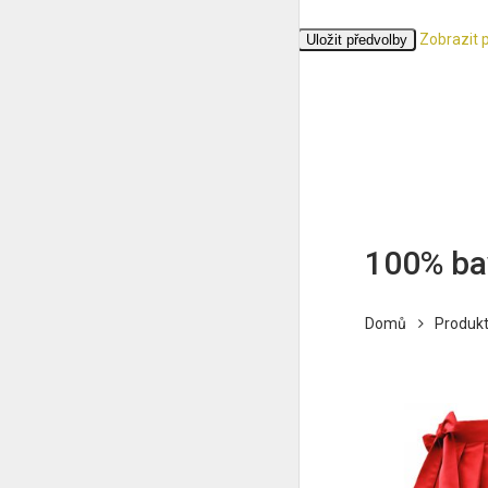
Zobrazit 
Přijmout
Odmítnout
Zobrazit předvolby
Uložit předvolby
Zásady cookies
Ochrana osobních údajů
100% ba
Domů
Produkt