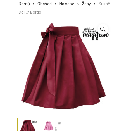
Domů
Obchod
Na sebe
Ženy
Sukně
Doll // Bordó