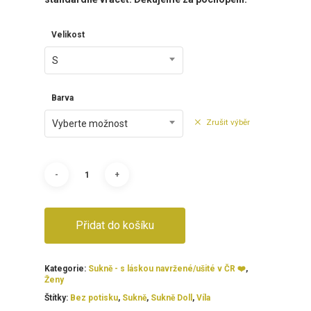
Velikost
S
Barva
Zrušit výběr
Vyberte možnost
Přidat do košíku
Kategorie:
Sukně - s láskou navržené/ušité v ČR ❤️
,
Ženy
Štítky:
Bez potisku
,
Sukně
,
Sukně Doll
,
Víla