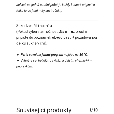
Jelikož se jedná o ruční práci, je každý kousek originál a
fotka je do jisté míry ilustrační :).
Sukni lze ušít i na míru.
(Pokud vyberete možnost „
Na míru
„, prosím
připište do poznámek
obvod pasu
+ požadovanou
délku sukně
v cm).
►
Perte
sukni
na
jemný program
nejlépe na
30 °C
.
►
Vyhněte se:
bělidlům, aviváži a dalším chemickým
přípravkům.
Související produkty
1/10