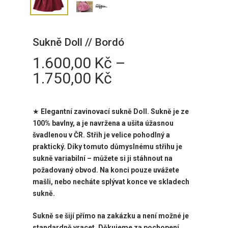
Sukně Doll // Bordó
1.600,00
Kč
–
Rozpětí
1.750,00
Kč
cen:
1.600,00 Kč
★
Elegantní zavinovací sukně Doll
. Sukně je ze
až
100% bavlny, a je navržena a ušita úžasnou
1.750,00 Kč
švadlenou v ČR. Střih je velice pohodlný a
praktický. Díky tomuto důmyslnému střihu je
sukně variabilní – můžete si ji stáhnout na
požadovaný obvod. Na konci pouze uvážete
mašli, nebo necháte splývat konce ve skladech
sukně.
Sukně se šijí přímo na zakázku a není možné je
standardně vracet. Děkujeme za pochopení.