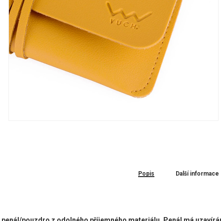
Popis
Další informace
ý penál/pouzdro z odolného příjemného materiálu. Penál má uzavír