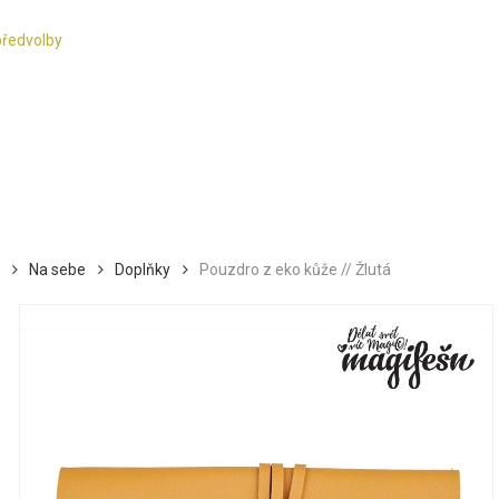
předvolby
Na sebe
Doplňky
Pouzdro z eko kůže // Žlutá