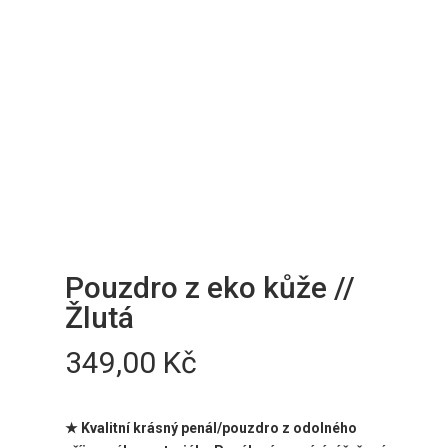
Pouzdro z eko kůže //
Žlutá
349,00
Kč
★ Kvalitní krásný penál/pouzdro z odolného