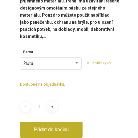
příjemného materiálu. Penál má uzavírání řešené
designovým omotáním pásku ze stejného
materiálu. Pouzdro můžete použít například
jako peněženku, ochranu na brýle, pro uložení
psacích potřeb, na doklady, mobil, dekorativní
kosmetiku,…
Barva
Zrušit výběr
Žlutá
Dostupné na objednávku.
Přidat do košíku