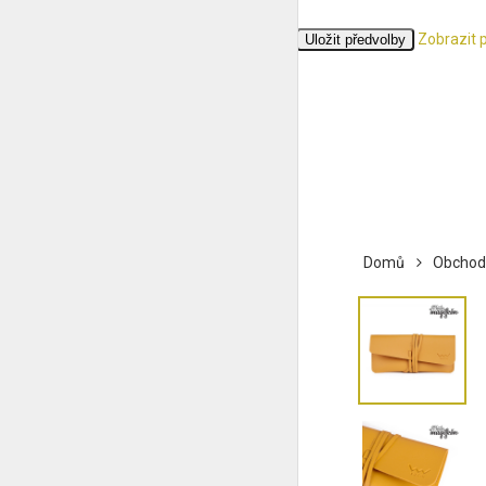
Zobrazit 
Přijmout
Odmítnout
Zobrazit předvolby
Uložit předvolby
Zásady cookies
Ochrana osobních údajů
Domů
Obchod