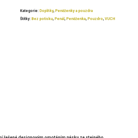
Kategorie:
Doplňky
,
Peněženky a pouzdra
Štítky:
Bez potisku
,
Penál
,
Peněženka
,
Pouzdro
,
VUCH
ání řešené designovým omotáním pásku ze stejného