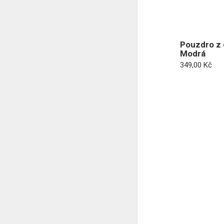
Pouzdro z 
Modrá
349,00
Kč