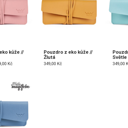
eko kůže //
Pouzdro z eko kůže //
Pouzdr
Žlutá
Světle
vodní
Aktuální
9,00
Kč
349,00
Kč
349,00
na
cena
a:
je:
,00 Kč.
329,00 Kč.