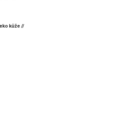
eko kůže //
___________________________