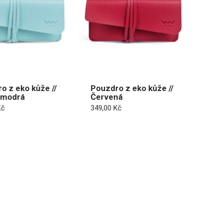
o z eko kůže //
Pouzdro z eko kůže //
 modrá
Červená
Kč
349,00
Kč