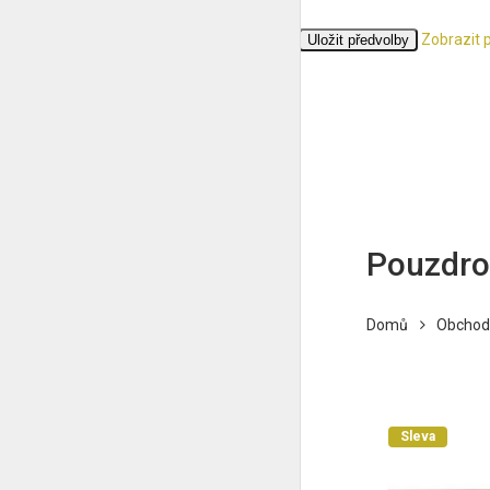
Zobrazit 
Přijmout
Odmítnout
Zobrazit předvolby
Uložit předvolby
Zásady cookies
Ochrana osobních údajů
Pouzdro
Domů
Obchod
Sleva