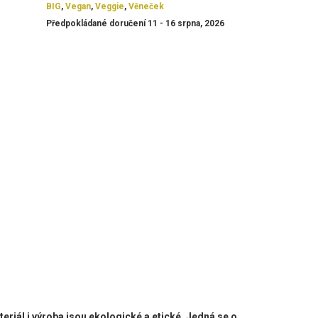
BIG
,
Vegan
,
Veggie
,
Věneček
Předpokládané doručení 11 - 16 srpna, 2026
teriál i výroba jsou ekologické a etické. Jedná se o