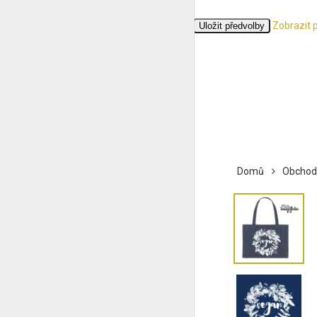
Zobrazit 
Přijmout
Odmítnout
Zobrazit předvolby
Uložit předvolby
Zásady cookies
Ochrana osobních údajů
Domů
Obchod