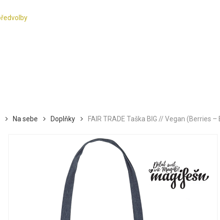
předvolby
Na sebe
Doplňky
FAIR TRADE Taška BIG // Vegan (Berries – B