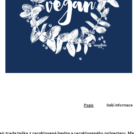
Popis
Další informace
fair trade taška z recyklované bavlny a recyklovaného polyesteru. Ma