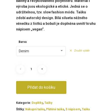
bavlny a recyklovaného polyesteru. Materiál i
výroba jsou ekologické a etické. Jedná se o
udržitelnou, tzv. slow fashion módu. Tašku
zdobí autorský design. Bílá silueta něžného
věnečku z lístků a bobulí je doplněna uvnitř kruhu
nápisem „vegan“.
Barva
Zrušit výběr
Denim
Přidat do košíku
Kategorie:
Doplňky
,
Tašky
Štítky:
Nákupní taška
,
Plátěná taška
,
S nápisem
,
Taška