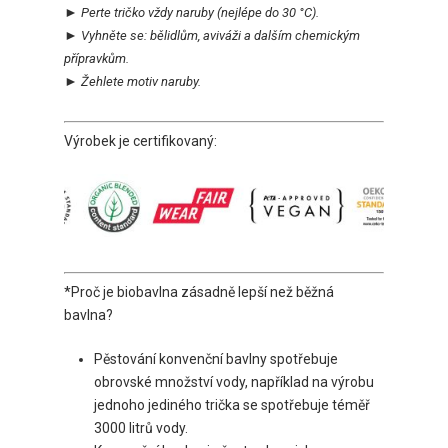
►
Perte tričko vždy naruby
(nejlépe do 30 °C).
►
Vyhněte se:
bělidlům, aviváži a dalším chemickým
přípravkům.
►
Ž
ehlete motiv naruby.
Výrobek je certifikovaný:
*Proč je biobavlna zásadně lepší než běžná
bavlna?
Pěstování konvenční bavlny spotřebuje
obrovské množství vody, například na výrobu
jednoho jediného trička se spotřebuje téměř
3000 litrů vody.