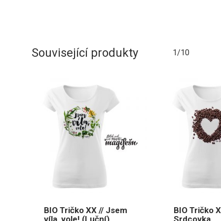
Související produkty
1/10
BIO Tričko XX // Jsem
BIO Tričko X
víla, vole! (Luční)
Srdcovka