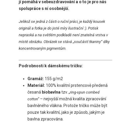
jí pomáhá v sebeuzdravování a o to je pro nás
spolupráce s ní osobnější.
Jelikož se jedná z části o ruční práci, je každý kousek
originál a fotka je do jisté míry ilustrační :). Potisk
nepraská a na světlém podkladě není znatelná vrstva v
místě obrázku. Obrázek se stává „součástí tkaniny“ díky
koncentrovaným pigmentům.
Podrobnosti k dámskému tričku:
Gramáž:
155 g/m2
Materiál:
100% kvalitní prstencově předená
česaná
biobavlna
tzv.
„ring-spun combed
– nejvyšší možná kvalita zpracování
cotton“
bavlněného vlákna. Protože tričko může být
pouze tak kvalitní, jako je způsob, jakým je
bavlna zpracována.