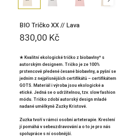
BIO Tričko XX // Lava
830,00
Kč
★ Kvalitní ekologické tričko z biobavlny* s
autorským designem. Tričko je ze 100%
prstencově předené česané biobavlny, a pyšní se
jedním z nejpřísnějších certifikátů – certifikátem
GOTS. Materiál i výroba jsou ekologické a
etické. Jedná se o udržitelnou, tzv. slow fashion
módu. Tričko zdobí autorský design mladé
nadané umělkyně Zuzky Kristové.
Zuzka tvoří v rámci osobní arteterapie. Kreslení
jí pomáhá v sebeuzdravování a o to je pro nás
spolupráce s ní osobnější.