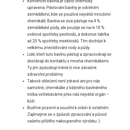
Konvenční bavlna je často chemicky
upravena. Pěstování bavlny je odvětvím
zemědělství, kde se používá největší množství
chemikálií. Bavlna se sice pěstuje na 4 %
zemědělské půdy, ale použije se na ni 10 %
světové spotřeby pesticidů, a dokonce takřka
až 25 % spotřeby insekticidů. Tím dochází k
velkému znečišťování vody a půdy.
Lidé, kteří tuto bavlnu pěstují a zpracovávají se
dostávají do kontaktu s mnoha chemikáliemi.
Ty jim způsobují méně či více závažné
zdravotní problémy.
Takové oblečení není zdravé ani pro nás
samotné, chemikálie z běžného bavlněného
trička vstřebáváme přes náš největší orgán –
kůži.
Buďme pozorní a soucitní k sobě i k ostatním.
Zajímejme se o způsob zpracování a původ
vašeho příštího nakoupeného výrobku :).