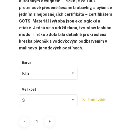
autorským designem. Tričko je ze 100%
prstencově předené česané biobavlny, a pyšní se
jedním z nejpřísnějších certifikátů – certifikátem
GOTS. Materiál i výroba jsou ekologické a
etické. Jedná se o udržitelnou, tzv. slow fashion
módu. Tričko
zdobí
bílá detailně prokreslená
kresba pivoněk s vodovkovým podbarvením v
malinovo-jahodových odstínech.
Barva
Bílá
Velikost
Zrušit výběr
S