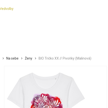
předvolby
Na sebe
Ženy
BIO Tričko XX // Pivoňky (Malinová)