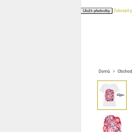
Zobrazit 
Přijmout
Odmítnout
Zobrazit předvolby
Uložit předvolby
Zásady cookies
Ochrana osobních údajů
Domů
Obchod