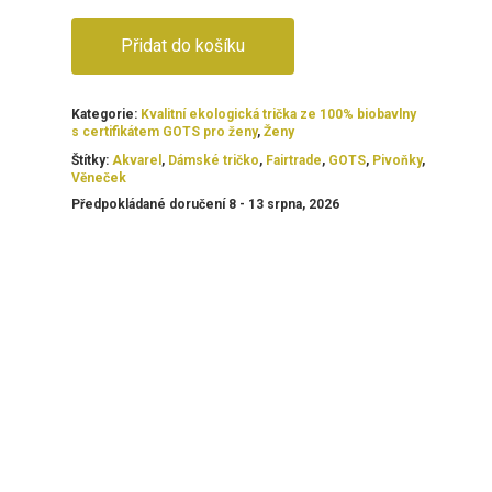
Přidat do košíku
Kategorie:
Kvalitní ekologická trička ze 100% biobavlny
s certifikátem GOTS pro ženy
,
Ženy
Štítky:
Akvarel
,
Dámské tričko
,
Fairtrade
,
GOTS
,
Pivoňky
,
Věneček
Předpokládané doručení 8 - 13 srpna, 2026