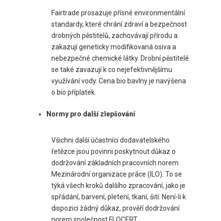
Fairtrade prosazuje přísné environmentální
standardy, které chrání zdraví a bezpečnost
drobných pěstitelů, zachovávají přírodu a
zakazují geneticky modifikovaná osiva a
nebezpečné chemické látky. Drobní pěstitelé
se také zavazují k co nejefektivnějšímu
využívání vody. Cena bio bavlny je navýšena
o bio příplatek.
Normy pro další zlepšování
Všichni další účastníci dodavatelského
řetězce jsou povinni poskytnout důkaz o
dodržování základních pracovních norem
Mezinárodní organizace práce (ILO). To se
týká všech kroků dalšího zpracování, jako je
spřádání, barvení, pletení, tkaní, šití. Není-li k
dispozici žádný důkaz, prověří dodržování
norem společnost FLOCERT.