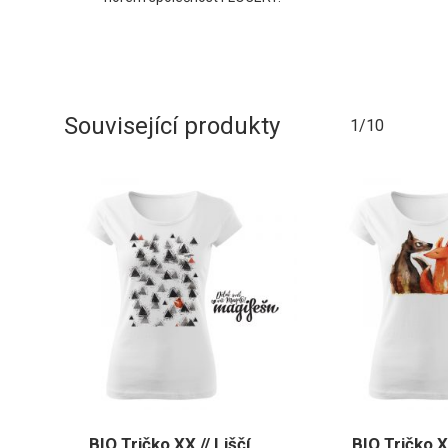
Související produkty
1/10
BIO Tričko XX // Liščí
BIO Tričko X