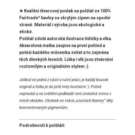
★ Kvalitní čtvercový povlak na polštář ze 100%
Fairtrade* bavlny se skrytým zipem na spodní
straně. Materiál i výroba jsou ekologické a
etické.
Polštář zdobí autorská ilustrace lištičky a vlka.
Akvarelová malba zaujme na první pohled a
potěší každého milovníka zvířat a to zejména
těch divokých lesních. Liška i vlk jsou ztvárnění
roztomilým a originálním stylem :).
Jelikož se jedná z části o ruční práci, je každý kousek
originál a fotka je do jisté míry ilustrační :). Potisk
nepraská a na světlém podkladě není znatelná vrstva v
místě obrázku. Obrázek se stává „součástí tkaniny“ díky
koncentrovaným pigmentům.
Podrobnosti k polštáři: