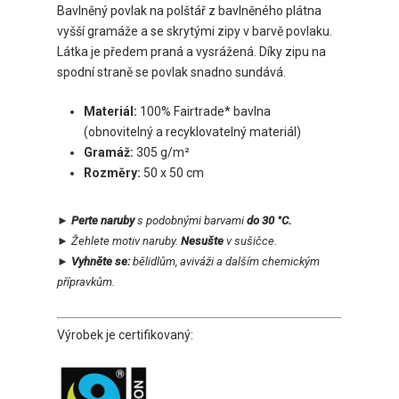
Bavlněný povlak na polštář z bavlněného plátna
vyšší gramáže a se skrytými zipy v barvě povlaku.
Látka je předem praná a vysrážená. Díky zipu na
spodní straně se povlak snadno sundává.
Materiál:
100% Fairtrade* bavlna
(obnovitelný a recyklovatelný materiál)
Gramáž:
305 g/m²
Rozměry:
50 x 50 cm
► Perte naruby
s podobnými barvami
do 30 °C.
►
Žehlete
motiv
naruby.
Nesušte
v sušičce.
► Vyhněte se:
bělidlům, aviváži a dalším chemickým
přípravkům.
Výrobek je certifikovaný: