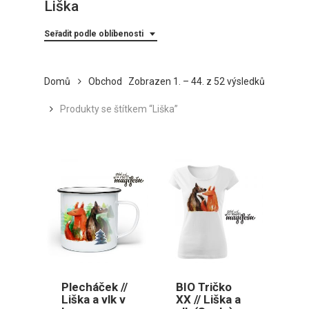
Liška
Seřadit podle oblíbenosti
Seřazeno
Domů
Obchod
Zobrazen 1. – 44. z 52 výsledků
podle
Produkty se štítkem “Liška”
oblíbenost
Plecháček //
BIO Tričko
Liška a vlk v
XX // Liška a