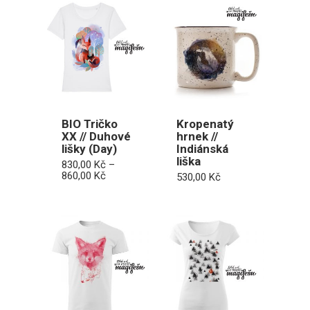
BIO Tričko
Kropenatý
XX // Duhové
hrnek //
lišky (Day)
Indiánská
liška
830,00
Kč
–
Rozpětí
860,00
Kč
530,00
Kč
cen:
830,00 Kč
až
860,00 Kč