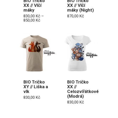
BIO Tričko
BIO Tričko
XX // Vlčí
XX // Vlčí
máky
máky (Night)
830,00
Kč
–
870,00
Kč
Rozpětí
850,00
Kč
cen:
830,00 Kč
až
850,00 Kč
BIO Tričko
BIO Tričko
XY // Liška a
XX //
vlk
Celozvířátkové
(Modrá)
830,00
Kč
830,00
Kč