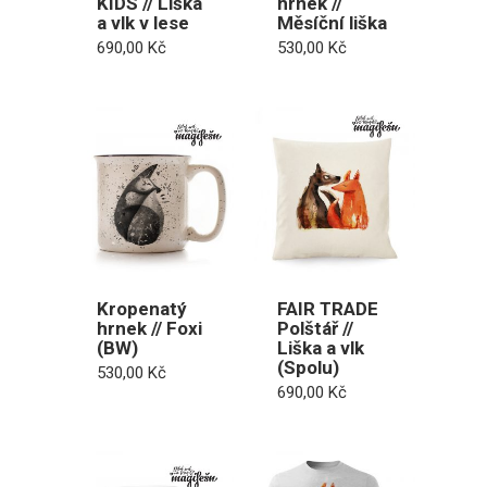
KIDS // Liška
hrnek //
a vlk v lese
Měsíční liška
690,00
Kč
530,00
Kč
Kropenatý
FAIR TRADE
hrnek // Foxi
Polštář //
(BW)
Liška a vlk
(Spolu)
530,00
Kč
690,00
Kč