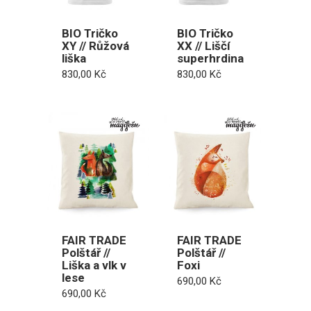
BIO Tričko
BIO Tričko
XY // Růžová
XX // Liščí
liška
superhrdina
830,00
Kč
830,00
Kč
FAIR TRADE
FAIR TRADE
Polštář //
Polštář //
Liška a vlk v
Foxi
lese
690,00
Kč
690,00
Kč