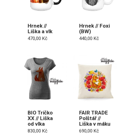
Hrnek //
Hrnek // Foxi
Liška a vlk
(BW)
470,00
Kč
440,00
Kč
BIO Tričko
FAIR TRADE
XX // Liška
Polštář //
od vlka
Liška v máku
830,00
Kč
690,00
Kč