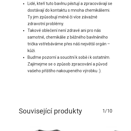
Lidé, kteří tuto bavlnu pěstují a zpracovávají se
dostávají do kontaktu s mnoha chemikáliemi.
Ty jim způsobují méně či více závažné
zdravotní problémy.
Takové oblečení není zdravé ani pro nás
samotné, chemikálie z běžného bavlněného
trička vstřebáváme přes náš největší orgán –
kůži.
Buďme pozorní a soucitní k sobě i k ostatním.
Zajímejme se o způsob zpracování a původ
vašeho příštího nakoupeného výrobku :).
Související produkty
1/10