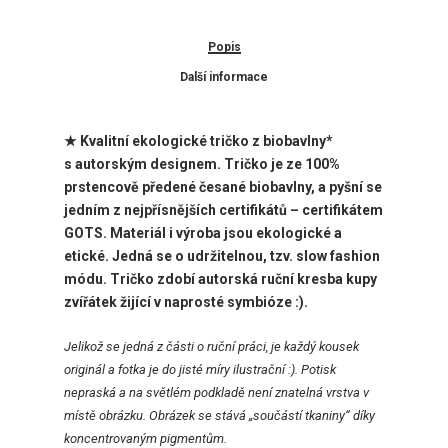
Popis
Další informace
★ Kvalitní ekologické tričko z biobavlny*
s autorským designem. Tričko je ze 100%
prstencově předené česané biobavlny, a pyšní se
jedním z nejpřísnějších certifikátů – certifikátem
GOTS. Materiál i výroba jsou ekologické a
etické. Jedná se o udržitelnou, tzv. slow fashion
módu. Tričko zdobí autorská ruční kresba kupy
zvířátek žijící v naprosté symbióze :).
Jelikož se jedná z části o ruční práci, je každý kousek
originál a fotka je do jisté míry ilustrační :). Potisk
nepraská a na světlém podkladě není znatelná vrstva v
místě obrázku. Obrázek se stává „součástí tkaniny“ díky
koncentrovaným pigmentům.