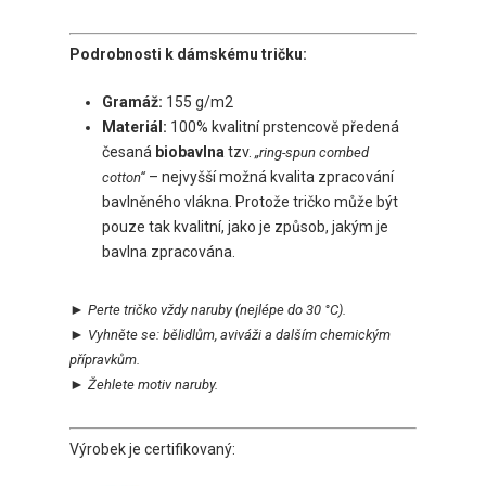
Podrobnosti k dámskému tričku:
Gramáž:
155 g/m2
Materiál:
100% kvalitní prstencově předená
česaná
biobavlna
tzv.
„ring-spun combed
– nejvyšší možná kvalita zpracování
cotton“
bavlněného vlákna. Protože tričko může být
pouze tak kvalitní, jako je způsob, jakým je
bavlna zpracována.
►
Perte tričko vždy naruby
(nejlépe do 30 °C).
►
Vyhněte se:
bělidlům, aviváži a dalším chemickým
přípravkům.
►
Ž
ehlete motiv naruby.
Výrobek je certifikovaný: