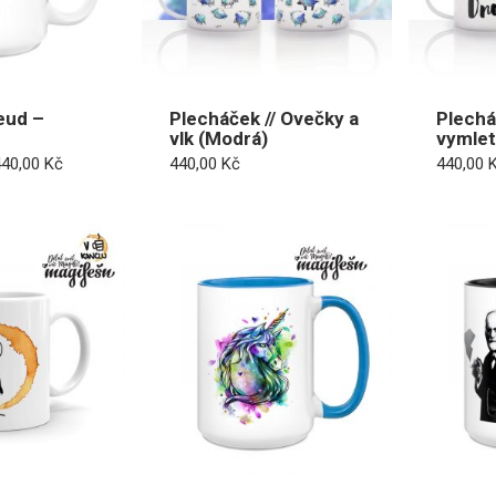
eud –
Plecháček // Ovečky a
Plechá
vlk (Modrá)
vymle
Rozpětí
440,00
Kč
440,00
Kč
440,00
cen:
410,00 Kč
až
440,00 Kč