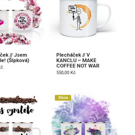
ček // Jsem
Plecháček // V
ole! (Šípková)
KANCLU – MAKE
COFFEE NOT WAR
Kč
550,00
Kč
Sleva