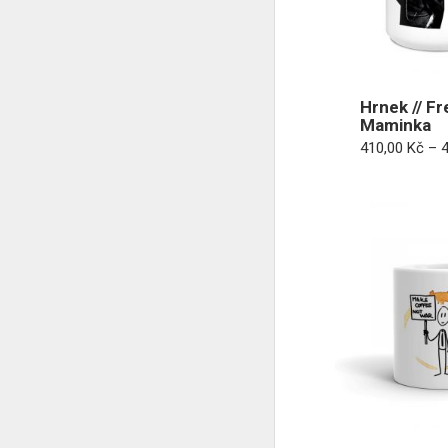
Hrnek // Fr
Maminka
410,00
Kč
–