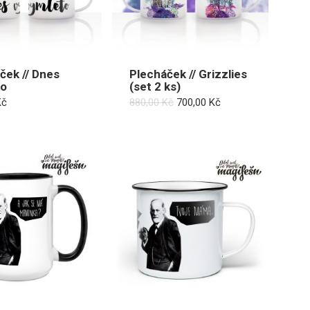
ček // Dnes
Plecháček // Grizzlies
to
(set 2 ks)
Původní
Aktuální
Kč
880,00
Kč
700,00
Kč
cena
cena
byla:
je:
880,00 Kč.
700,00 Kč.