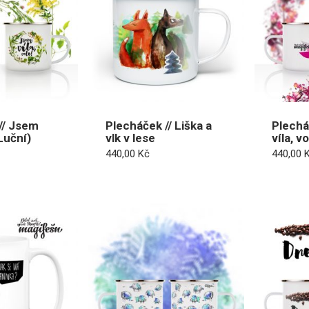
// Jsem
Plecháček // Liška a
Plechá
(Luční)
vlk v lese
víla, v
440,00
Kč
440,00