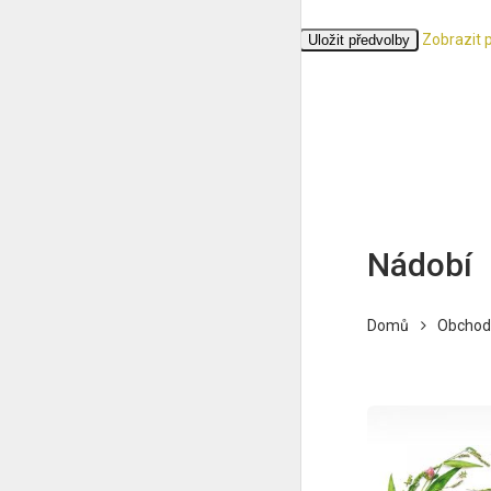
Zobrazit 
Přijmout
Odmítnout
Zobrazit předvolby
Uložit předvolby
Zásady cookies
Ochrana osobních údajů
Nádobí
Domů
Obchod