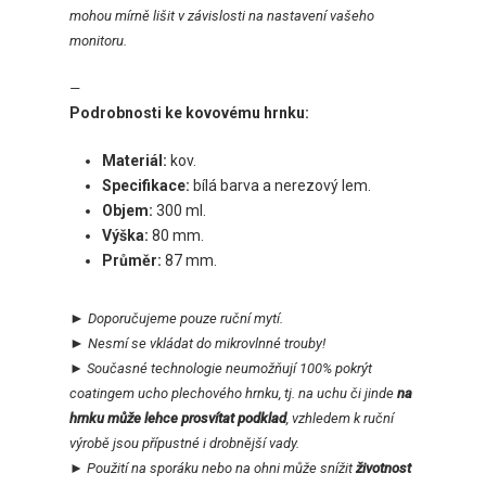
mohou mírně lišit v závislosti na nastavení vašeho
monitoru.
—
Podrobnosti ke kovovému hrnku:
Materiál:
kov.
Specifikace:
bílá barva a nerezový lem.
Objem:
300 ml.
Výška:
80 mm.
Průměr:
87 mm.
►
Doporučujeme
pouze
ruční mytí.
►
Nesmí se vkládat do mikrovlnné trouby!
►
Současné technologie neumožňují 100% pokrýt
coatingem ucho plechového hrnku, tj. na uchu či jinde
na
hrnku může lehce prosvítat podklad
, vzhledem k ruční
výrobě jsou přípustné i drobnější vady.
►
Použití na sporáku nebo na ohni může snížit
životnost