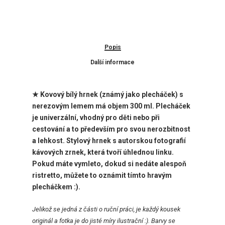
Popis
Další informace
★ Kovový bílý hrnek (známý jako plecháček) s
nerezovým lemem má objem 300 ml. Plecháček
je univerzální, vhodný pro děti nebo při
cestování a to především pro svou nerozbitnost
a lehkost.
Stylový hrnek
s autorskou fotografií
kávových zrnek, která tvoří úhlednou linku.
Pokud máte vymleto, dokud si nedáte alespoň
ristretto, můžete to oznámit tímto hravým
plecháčkem :).
Jelikož se jedná z části o ruční práci, je každý kousek
originál a fotka je do jisté míry ilustrační :). Barvy se