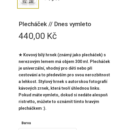
Plecháček // Dnes vymleto
440,00
Kč
★ Kovový bílý hrnek (známý jako plecháček) s
nerezovým lemem má objem 300 ml. Plecháček
je univerzální, vhodný pro děti nebo při
cestování a to především pro svou nerozbitnost
a lehkost.
Stylový hrnek
s autorskou fotografií
kávových zrnek, která tvoří úhlednou linku.
Pokud máte vymleto, dokud si nedáte alespoň
ristretto, můžete to oznámit tímto hravým
plecháčkem :).
Barva