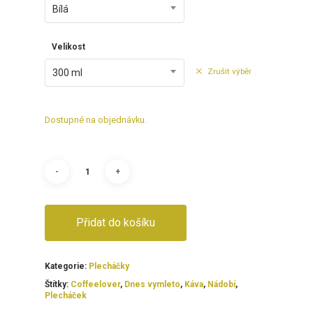
Bílá
Velikost
Zrušit výběr
300 ml
Dostupné na objednávku.
Přidat do košíku
Kategorie:
Plecháčky
Štítky:
Coffeelover
,
Dnes vymleto
,
Káva
,
Nádobí
,
Plecháček