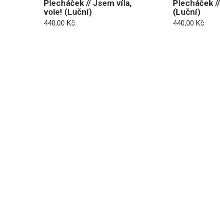
Plecháček // Jsem víla,
Plecháček //
vole! (Luční)
(Luční)
440,00
Kč
440,00
Kč