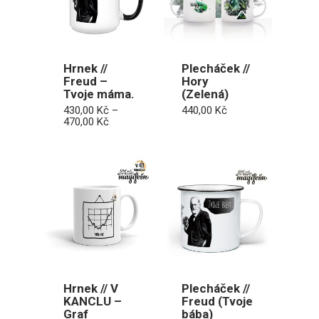
Hrnek //
Plecháček //
Freud –
Hory
Tvoje máma.
(Zelená)
430,00
Kč
–
440,00
Kč
Rozpětí
470,00
Kč
cen:
430,00 Kč
až
470,00 Kč
Hrnek // V
Plecháček //
KANCLU –
Freud (Tvoje
Graf
bába)