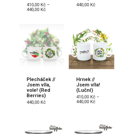
410,00
Kč
–
440,00
Kč
Rozpětí
440,00
Kč
cen:
410,00 Kč
až
440,00 Kč
Plecháček //
Hrnek //
Jsem víla,
Jsem víla!
vole! (Red
(Luční)
Berries)
410,00
Kč
–
Rozpětí
440,00
Kč
440,00
Kč
cen:
410,00 Kč
až
440,00 Kč