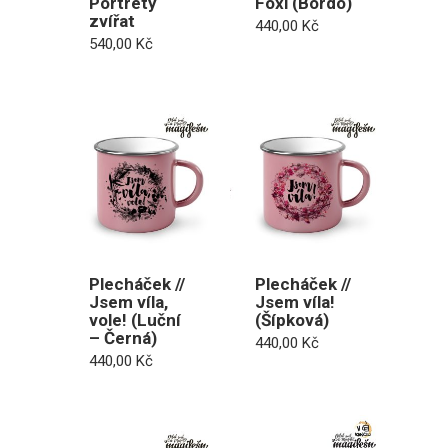
Portréty
Foxi (Bordó)
zvířat
440,00
Kč
540,00
Kč
Plecháček //
Plecháček //
Jsem víla,
Jsem víla!
vole! (Luční
(Šípková)
– Černá)
440,00
Kč
440,00
Kč