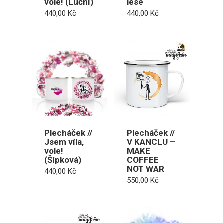
vole! (Luční)
lese
440,00
Kč
440,00
Kč
Plecháček //
Plecháček //
Jsem víla,
V KANCLU –
vole!
MAKE
(Šípková)
COFFEE
NOT WAR
440,00
Kč
550,00
Kč