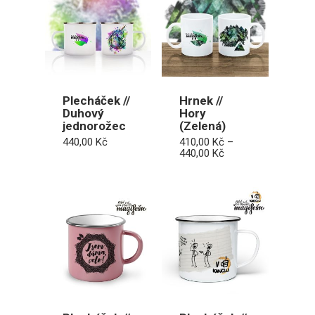
Plecháček //
Hrnek //
Duhový
Hory
jednorožec
(Zelená)
440,00
Kč
410,00
Kč
–
Rozpětí
440,00
Kč
cen:
410,00 Kč
až
440,00 Kč