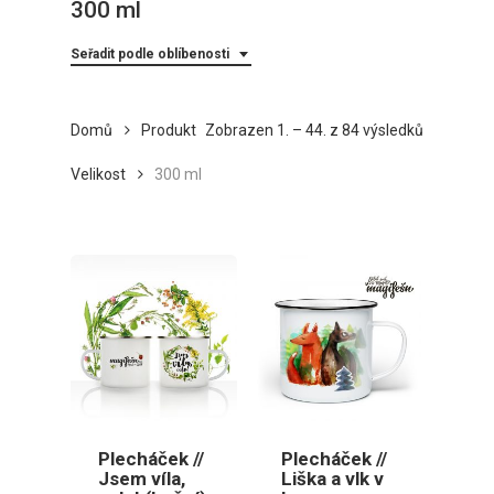
300 ml
Seřadit podle oblíbenosti
Seřazeno
Domů
Produkt
Zobrazen 1. – 44. z 84 výsledků
podle
Velikost
300 ml
oblíbenost
Plecháček //
Plecháček //
Jsem víla,
Liška a vlk v