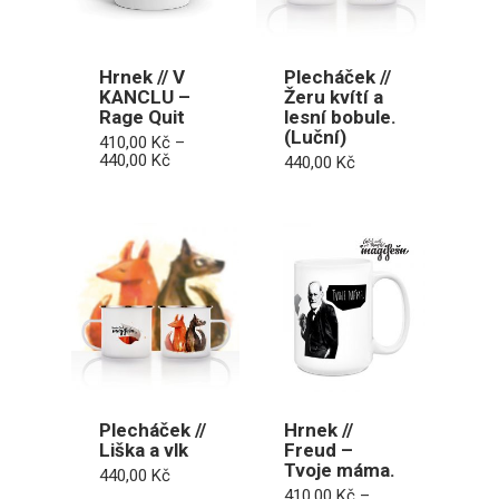
Hrnek // V
Plecháček //
KANCLU –
Žeru kvítí a
Rage Quit
lesní bobule.
(Luční)
410,00
Kč
–
Rozpětí
440,00
Kč
440,00
Kč
cen:
410,00 Kč
až
440,00 Kč
Plecháček //
Hrnek //
Liška a vlk
Freud –
Tvoje máma.
440,00
Kč
410,00
Kč
–