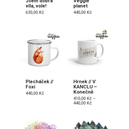
Jsem dobrá
Veggie
víla, vole!
planet
630,00
Kč
440,00
Kč
Plecháček //
Hrnek // V
Foxi
KANCLU –
Konečně
440,00
Kč
410,00
Kč
–
Rozpětí
440,00
Kč
cen:
410,00 Kč
až
440,00 Kč