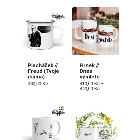
470,00 Kč
410,00 Kč
až
440,00 Kč
Plecháček //
Hrnek //
Freud (Tvoje
Dnes
máma)
vymleto
440,00
Kč
410,00
Kč
–
Rozpětí
440,00
Kč
cen:
410,00 Kč
až
440,00 Kč