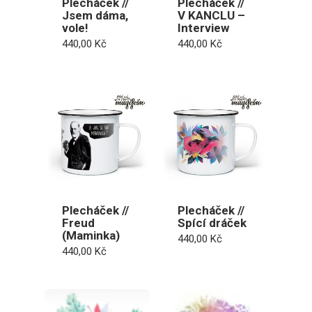
Plecháček //
Plecháček //
Jsem dáma,
V KANCLU –
vole!
Interview
440,00
Kč
440,00
Kč
Plecháček //
Plecháček //
Freud
Spící dráček
(Maminka)
440,00
Kč
440,00
Kč