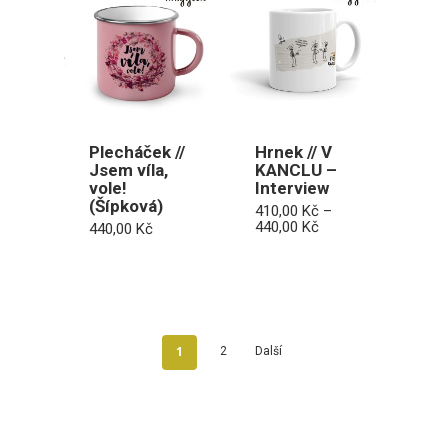
Plecháček //
Hrnek // V
Jsem víla,
KANCLU –
vole!
Interview
(Šípková)
410,00
Kč
–
Rozpětí
440,00
Kč
440,00
Kč
cen:
410,00 Kč
až
440,00 Kč
1
2
Další