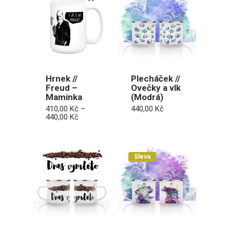
Hrnek //
Plecháček //
Freud –
Ovečky a vlk
Maminka
(Modrá)
410,00
Kč
–
440,00
Kč
Rozpětí
440,00
Kč
cen:
410,00 Kč
až
440,00 Kč
Sleva