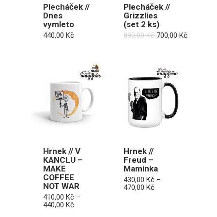
Plecháček //
Plecháček //
Dnes
Grizzlies
vymleto
(set 2 ks)
Původní
Aktuální
440,00
Kč
880,00
Kč
700,00
Kč
cena
cena
byla:
je:
880,00 Kč.
700,00 Kč
Hrnek // V
Hrnek //
KANCLU –
Freud –
MAKE
Maminka
COFFEE
430,00
Kč
–
NOT WAR
Rozpětí
470,00
Kč
cen:
410,00
Kč
–
430,00 Kč
Rozpětí
440,00
Kč
až
cen: