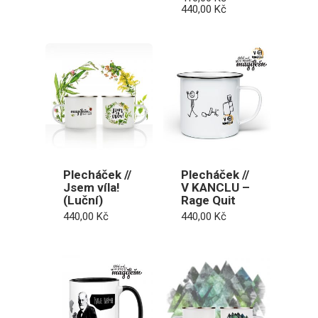
Rozpětí
440,00
Kč
cen:
410,00 Kč
až
440,00 Kč
Plecháček //
Plecháček //
Jsem víla!
V KANCLU –
(Luční)
Rage Quit
440,00
Kč
440,00
Kč