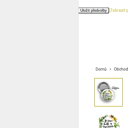
Zobrazit 
Přijmout
Odmítnout
Zobrazit předvolby
Uložit předvolby
Zásady cookies
Ochrana osobních údajů
Domů
Obchod