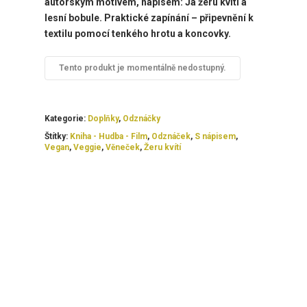
autorským motivem, nápisem: Já žeru kvítí a
lesní bobule. Praktické zapínání – připevnění k
textilu pomocí tenkého hrotu a koncovky.
Tento produkt je momentálně nedostupný.
Kategorie:
Doplňky
,
Odznáčky
Štítky:
Kniha - Hudba - Film
,
Odznáček
,
S nápisem
,
Vegan
,
Veggie
,
Věneček
,
Žeru kvítí