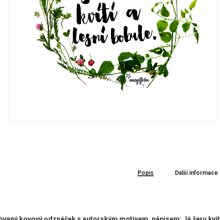
Popis
Další informace
ovaný kovový odznáček s autorským motivem, nápisem: Já žeru kvítí a 