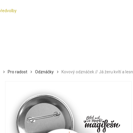
předvolby
Pro radost
Odznáčky
Kovový odznáček // Já žeru kvítí a lesn