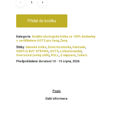
870,00 Kč.
830,00 Kč.
Přidat do košíku
Kategorie:
Kvalitní ekologická trička ze 100% biobavlny
s certifikátem GOTS pro ženy
,
Ženy
Štítky:
Dámské tričko
,
Domi Hostinská
,
Fairtrade
,
GENTLE BUT STRONG
,
GOTS
,
Liskazlevandul
,
Oversized (volný střih)
,
ROLL
,
S nápisem
,
Zvířecí
Předpokládané doručení 10 - 15 srpna, 2026
Popis
Další informace