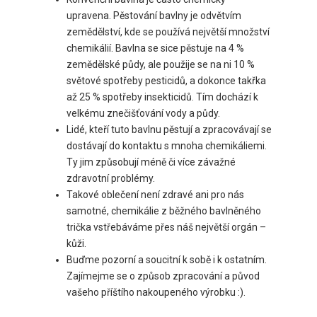
upravena. Pěstování bavlny je odvětvím
zemědělství, kde se používá největší množství
chemikálií. Bavlna se sice pěstuje na 4 %
zemědělské půdy, ale použije se na ni 10 %
světové spotřeby pesticidů, a dokonce takřka
až 25 % spotřeby insekticidů. Tím dochází k
velkému znečišťování vody a půdy.
Lidé, kteří tuto bavlnu pěstují a zpracovávají se
dostávají do kontaktu s mnoha chemikáliemi.
Ty jim způsobují méně či více závažné
zdravotní problémy.
Takové oblečení není zdravé ani pro nás
samotné, chemikálie z běžného bavlněného
trička vstřebáváme přes náš největší orgán –
kůži.
Buďme pozorní a soucitní k sobě i k ostatním.
Zajímejme se o způsob zpracování a původ
vašeho příštího nakoupeného výrobku :).