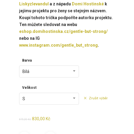
Liskyzlevandul
a z nápadu
Domi Hostinské
k
jejímu projektu pro ženy se stejným názvem.
Koupí tohoto trička podpoříte autorku projektu.
Ten můžete sledovat na webu
eshop.domihostinska.cz/gentle-but-strong/
nebo na IG
www.instagram.com/gentle_but_strong
.
Barva
Bílá
Velikost
Zrušit výběr
S
Původní
Aktuální
830,00
Kč
870,00
Kč
cena
cena
byla:
je: