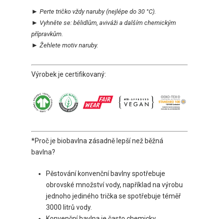
►
Perte tričko vždy naruby
(nejlépe do 30 °C).
►
Vyhněte se:
bělidlům, aviváži a dalším chemickým
přípravkům.
►
Ž
ehlete motiv naruby.
Výrobek je certifikovaný:
*Proč je biobavlna zásadně lepší než běžná
bavlna?
Pěstování konvenční bavlny spotřebuje
obrovské množství vody, například na výrobu
jednoho jediného trička se spotřebuje téměř
3000 litrů vody.
Konvenční bavlna je často chemicky