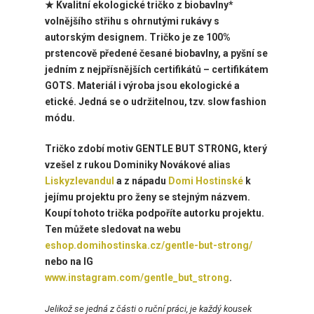
★ Kvalitní ekologické tričko z biobavlny*
volnějšího střihu s ohrnutými rukávy s
autorským designem. Tričko je ze 100%
prstencově předené česané biobavlny, a pyšní se
jedním z nejpřísnějších certifikátů – certifikátem
GOTS. Materiál i výroba jsou ekologické a
etické. Jedná se o udržitelnou, tzv. slow fashion
módu.
Tričko zdobí
motiv GENTLE BUT STRONG, který
vzešel z rukou Dominiky Novákové alias
Liskyzlevandul
a z nápadu
Domi Hostinské
k
jejímu projektu pro ženy se stejným názvem.
Koupí tohoto trička podpoříte autorku projektu.
Ten můžete sledovat na webu
eshop.domihostinska.cz/gentle-but-strong/
nebo na IG
www.instagram.com/gentle_but_strong
.
Jelikož se jedná z části o ruční práci, je každý kousek