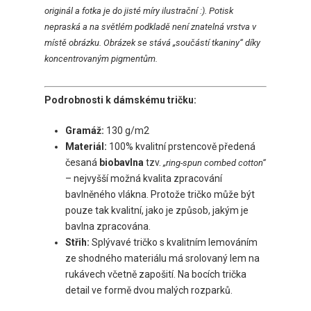
originál a fotka je do jisté míry ilustrační :). Potisk
nepraská a na světlém podkladě není znatelná vrstva v
místě obrázku. Obrázek se stává „součástí tkaniny“ díky
koncentrovaným pigmentům.
Podrobnosti k dámskému tričku:
Gramáž:
130 g/m2
Materiál:
100% kvalitní prstencově předená
česaná
biobavlna
tzv.
„ring-spun combed cotton“
– nejvyšší možná kvalita zpracování
bavlněného vlákna. Protože tričko může být
pouze tak kvalitní, jako je způsob, jakým je
bavlna zpracována.
Střih:
Splývavé tričko s kvalitním lemováním
ze shodného materiálu má srolovaný lem na
rukávech včetně zapošití. Na bocích trička
detail ve formě dvou malých rozparků.