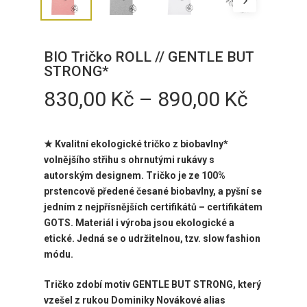
BIO Tričko ROLL // GENTLE BUT
STRONG*
Rozpět
830,00
Kč
–
890,00
Kč
cen:
830,0
★ Kvalitní ekologické tričko z biobavlny*
až
volnějšího střihu s ohrnutými rukávy s
890,0
autorským designem. Tričko je ze 100%
prstencově předené česané biobavlny, a pyšní se
jedním z nejpřísnějších certifikátů – certifikátem
GOTS. Materiál i výroba jsou ekologické a
etické. Jedná se o udržitelnou, tzv. slow fashion
módu.
Tričko zdobí
motiv GENTLE BUT STRONG, který
vzešel z rukou Dominiky Novákové alias