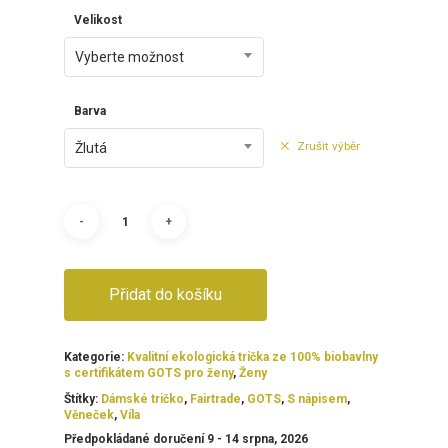
Velikost
Vyberte možnost
Barva
Zrušit výběr
Žlutá
Přidat do košíku
Kategorie:
Kvalitní ekologická trička ze 100% biobavlny
s certifikátem GOTS pro ženy
,
Ženy
Štítky:
Dámské tričko
,
Fairtrade
,
GOTS
,
S nápisem
,
Věneček
,
Víla
Předpokládané doručení 9 - 14 srpna, 2026