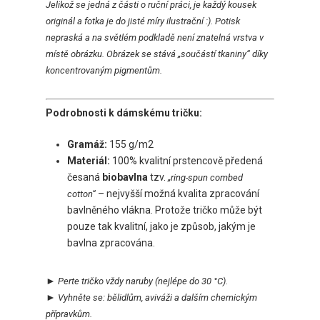
Jelikož se jedná z části o ruční práci, je každý kousek
originál a fotka je do jisté míry ilustrační :). Potisk
nepraská a na světlém podkladě není znatelná vrstva v
místě obrázku. Obrázek se stává „součástí tkaniny“ díky
koncentrovaným pigmentům.
Podrobnosti k dámskému tričku:
Gramáž:
155 g/m2
Materiál:
100% kvalitní prstencově předená
česaná
biobavlna
tzv.
„ring-spun combed
– nejvyšší možná kvalita zpracování
cotton“
bavlněného vlákna. Protože tričko může být
pouze tak kvalitní, jako je způsob, jakým je
bavlna zpracována.
►
Perte tričko vždy naruby
(nejlépe do 30 °C).
►
Vyhněte se:
bělidlům, aviváži a dalším chemickým
přípravkům.