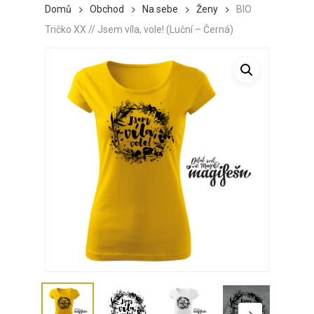
Domů
Obchod
Na sebe
Ženy
BIO
Tričko XX // Jsem víla, vole! (Luční – Černá)