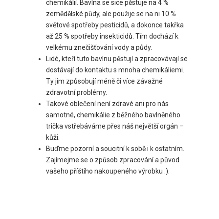
chemikálií. Bavlna se sice pěstuje na 4 %
zemědělské půdy, ale použije se na ni 10 %
světové spotřeby pesticidů, a dokonce takřka
až 25 % spotřeby insekticidů. Tím dochází k
velkému znečišťování vody a půdy.
Lidé, kteří tuto bavlnu pěstují a zpracovávají se
dostávají do kontaktu s mnoha chemikáliemi.
Ty jim způsobují méně či více závažné
zdravotní problémy.
Takové oblečení není zdravé ani pro nás
samotné, chemikálie z běžného bavlněného
trička vstřebáváme přes náš největší orgán –
kůži.
Buďme pozorní a soucitní k sobě i k ostatním.
Zajímejme se o způsob zpracování a původ
vašeho příštího nakoupeného výrobku :).