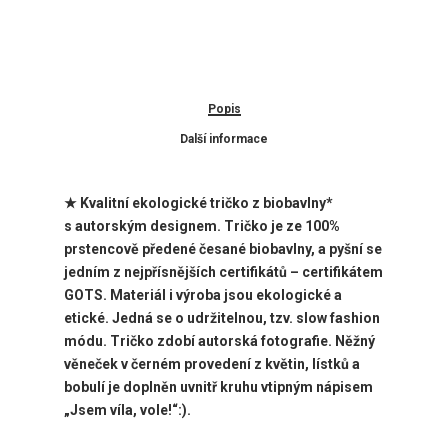
Popis
Další informace
★ Kvalitní ekologické tričko z biobavlny*
s
autorským designem. Tričko je ze 100%
prstencově předené česané biobavlny, a pyšní se
jedním z nejpřísnějších certifikátů – certifikátem
GOTS. Materiál i výroba jsou ekologické a
etické. Jedná se o udržitelnou, tzv. slow fashion
módu. Tričko zdobí
autorská fotografie. Něžný
věneček v černém provedení z květin, lístků a
bobulí je doplněn uvnitř kruhu vtipným nápisem
„Jsem víla, vole!“:).