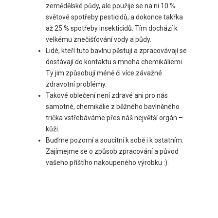
zemědělské půdy, ale použije se na ni 10 %
světové spotřeby pesticidů, a dokonce takřka
až 25 % spotřeby insekticidů. Tím dochází k
velkému znečišťování vody a půdy.
Lidé, kteří tuto bavlnu pěstují a zpracovávají se
dostávají do kontaktu s mnoha chemikáliemi.
Ty jim způsobují méně či více závažné
zdravotní problémy.
Takové oblečení není zdravé ani pro nás
samotné, chemikálie z běžného bavlněného
trička vstřebáváme přes náš největší orgán –
kůži.
Buďme pozorní a soucitní k sobě i k ostatním.
Zajímejme se o způsob zpracování a původ
vašeho příštího nakoupeného výrobku :).