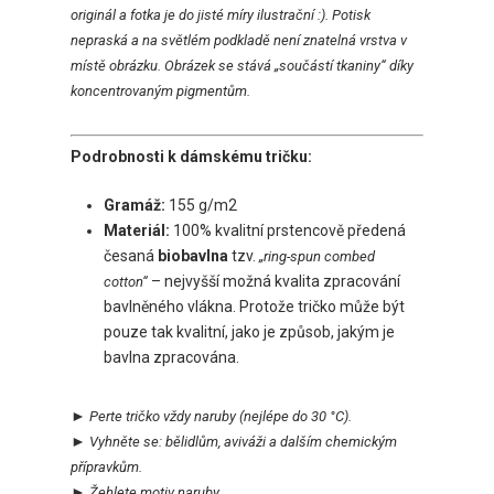
originál a fotka je do jisté míry ilustrační :). Potisk
nepraská a na světlém podkladě není znatelná vrstva v
místě obrázku. Obrázek se stává „součástí tkaniny“ díky
koncentrovaným pigmentům.
Podrobnosti k dámskému tričku:
Gramáž:
155 g/m2
Materiál:
100% kvalitní prstencově předená
česaná
biobavlna
tzv.
„ring-spun combed
– nejvyšší možná kvalita zpracování
cotton“
bavlněného vlákna. Protože tričko může být
pouze tak kvalitní, jako je způsob, jakým je
bavlna zpracována.
►
Perte tričko vždy naruby
(nejlépe do 30 °C).
►
Vyhněte se:
bělidlům, aviváži a dalším chemickým
přípravkům.
►
Ž
ehlete motiv naruby.