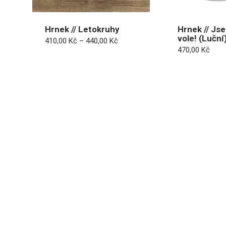
Hrnek // Letokruhy
Hrnek // Jse
vole! (Luční
Rozpětí
410,00
Kč
–
440,00
Kč
cen:
470,00
Kč
410,00 Kč
až
440,00 Kč