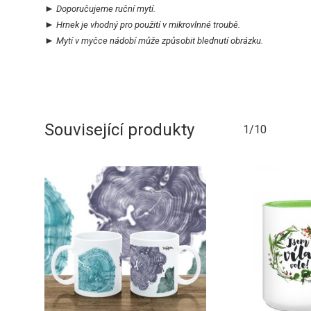
►
Doporučujeme
ruční mytí.
►
Hrnek je vhodný pro použití v
mikrovlnné troubě.
►
Mytí v myčce
nádobí může
způsobit
blednutí obrázku.
Související produkty
1/10