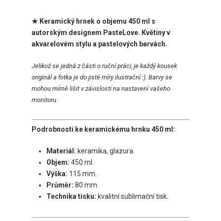
★ Keramický hrnek o objemu 450 ml
s
autorským designem
PasteLove. Květiny v
akvarelovém stylu a pastelových barvách.
Jelikož se jedná z části o ruční práci, je každý kousek
originál a fotka je do jisté míry ilustrační :). Barvy se
mohou mírně lišit v závislosti na nastavení vašeho
monitoru.
Podrobnosti ke keramickému hrnku 450 ml:
Materiál:
keramika, glazura.
Objem:
450 ml.
Výška:
115 mm.
Průměr:
80 mm.
Technika tisku:
kvalitní sublimační tisk.