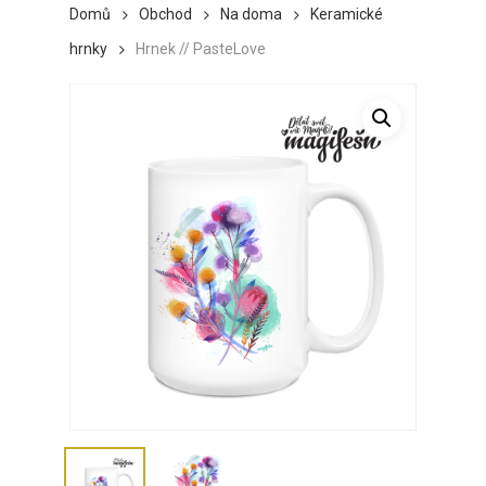
Domů
Obchod
Na doma
Keramické
hrnky
Hrnek // PasteLove