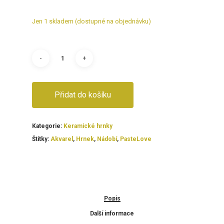
Jen 1 skladem (dostupné na objednávku)
Přidat do košíku
Kategorie:
Keramické hrnky
Štítky:
Akvarel
,
Hrnek
,
Nádobí
,
PasteLove
Popis
Další informace